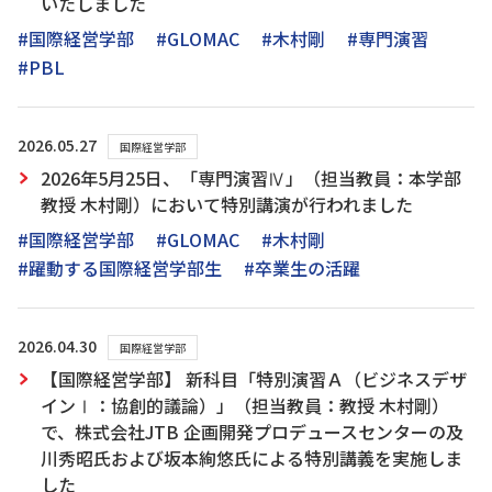
いたしました
#国際経営学部
#GLOMAC
#木村剛
#専門演習
#PBL
2026.05.27
国際経営学部
2026年5月25日、「専門演習Ⅳ」（担当教員：本学部
教授 木村剛）において特別講演が行われました
#国際経営学部
#GLOMAC
#木村剛
#躍動する国際経営学部生
#卒業生の活躍
2026.04.30
国際経営学部
【国際経営学部】 新科目「特別演習Ａ（ビジネスデザ
インⅠ：協創的議論）」（担当教員：教授 木村剛）
で、株式会社JTB 企画開発プロデュースセンターの及
川秀昭氏および坂本絢悠氏による特別講義を実施しま
した