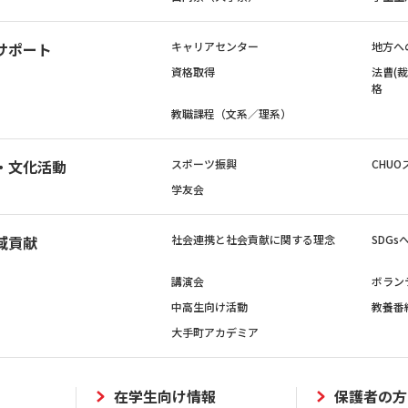
サポート
キャリアセンター
地方へ
資格取得
法曹(
格
教職課程（文系／理系）
・文化活動
スポーツ振興
CHUO
学友会
域貢献
社会連携と社会貢献に関する理念
SDG
講演会
ボラン
中高生向け活動
教養番
大手町アカデミア
在学生向け情報
保護者の方