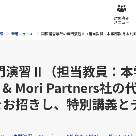
対象者別
メニュー
部
新着ニュース
国際経営学部の専門演習Ⅱ（担当教員：本学部教授 木村剛）におい
門演習Ⅱ（担当教員：本
& Mori Partners
rn氏をお招きし、特別講