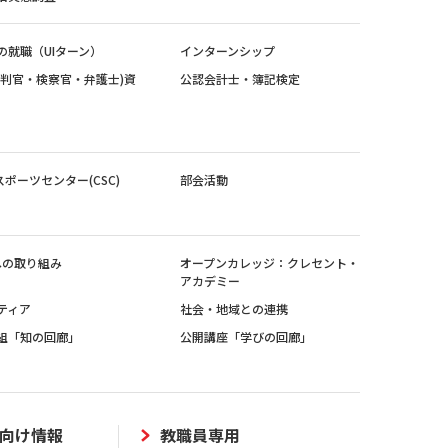
の就職（UIターン）
インターンシップ
裁判官・検察官・弁護士)資
公認会計士・簿記検定
スポーツセンター(CSC)
部会活動
sへの取り組み
オープンカレッジ：クレセント・
アカデミー
ティア
社会・地域との連携
組「知の回廊」
公開講座「学びの回廊」
向け情報
教職員専用