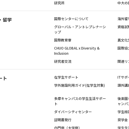
研究所
中大の
・留学
国際センターについて
海外留
グローバル・アントレプレナーシ
資格試
ップ
国際教育寮
異文化
CHUO GLOBAL x Diversity &
国際協
Inclusion
研究者交流
関連リ
ート
在学生サポート
ITサポ
学外施設利用ガイド(在学生対象)
課外講
多摩キャンパスの学生生活サポー
後楽園
ト
ャンパ
ダイバーシティセンター
学生相
証明書発行
奨学金
白門祭（大学祭）
学生生