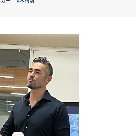
ーカー
#木村剛