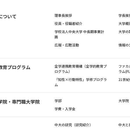
について
理事長挨拶
学長挨
役員・役職者紹介
大学概
学校法人中央大学 中長期事業計
大学の
画
広報・広聴活動
情報の
教育プログラム
全学連携教育機構（全学的教育プ
ファカ
ログラム）
ラム(FL
「知性×行動特性」学修プログラ
21世
ム
学院・専門職大学院
学部
大学院
学費・入学金
中大の研究（研究紹介）
中大と