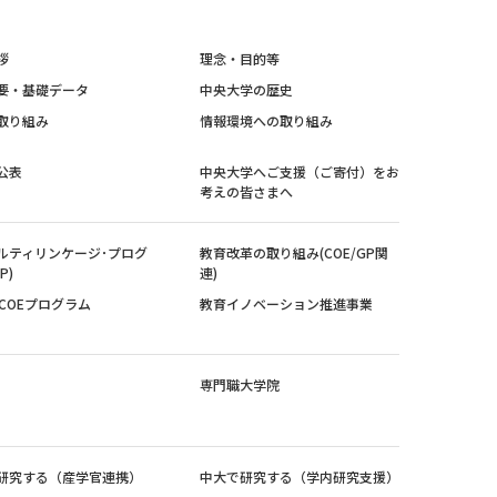
拶
理念・目的等
要・基礎データ
中央大学の歴史
取り組み
情報環境への取り組み
公表
中央大学へご支援（ご寄付）をお
考えの皆さまへ
ルティリンケージ･プログ
教育改革の取り組み(COE/GP関
P)
連)
紀COEプログラム
教育イノベーション推進事業
専門職大学院
研究する（産学官連携）
中大で研究する（学内研究支援）