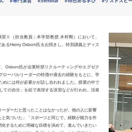
AC
#専門演習
#Seminar
#特色ある学び
#ゲストスピ
演習Ⅱ（担当教員：本学部教授 木村剛）において、
表取締役であるHenry Osborn氏をお招きし、特別講義とディス
」と題して、Osborn氏が企業幹部リクルーティングやエグゼク
グローバルリーダーの特徴や過去の経験をもとに、学
ためには何が必要かが話し合われました。授業の中で
としての自分」を絵で表現する演習などが行われ、活発
リーダーだと思ったことはなかったが、他の人に影響
たと気づいた」「スポーツと同じで、経験が能力を作
消化するために明確な目標を決めて、進んでいきたい