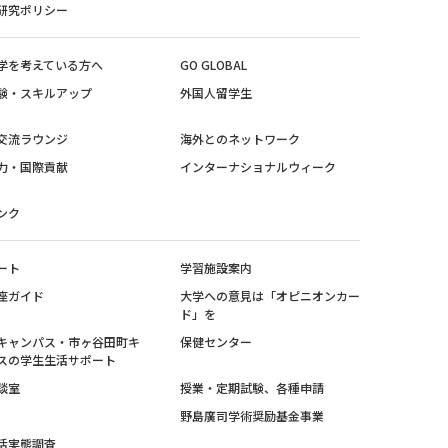
研究ポリシー
学を考えている方へ
GO GLOBAL
験・スキルアップ
外国人留学生
交流ラウンジ
海外とのネットワーク
力・国際貢献
インターナショナルウィーク
ンク
ート
学習施設案内
座ガイド
大学への意見は「オピニオンカー
ド」を
キャンパス・市ヶ谷田町キ
保健センター
スの学生生活サポート
談室
授業・定期試験、各種申請
野島廣司学術奨励基金事業
活実態調査