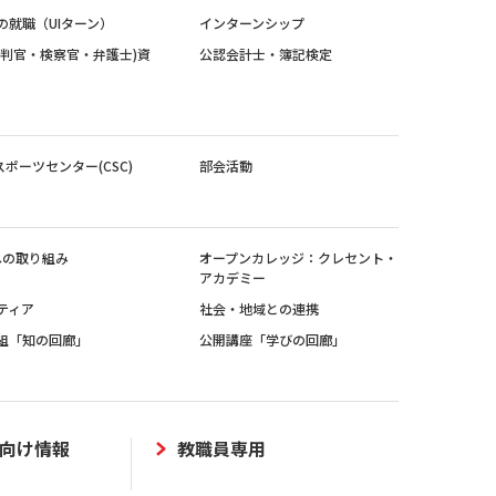
の就職（UIターン）
インターンシップ
裁判官・検察官・弁護士)資
公認会計士・簿記検定
スポーツセンター(CSC)
部会活動
sへの取り組み
オープンカレッジ：クレセント・
アカデミー
ティア
社会・地域との連携
組「知の回廊」
公開講座「学びの回廊」
向け情報
教職員専用