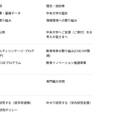
拶
理念・目的等
要・基礎データ
中央大学の歴史
取り組み
情報環境への取り組み
公表
中央大学へご支援（ご寄付）をお
考えの皆さまへ
ルティリンケージ･プログ
教育改革の取り組み(COE/GP関
P)
連)
紀COEプログラム
教育イノベーション推進事業
専門職大学院
研究する（産学官連携）
中大で研究する（学内研究支援）
研究ポリシー