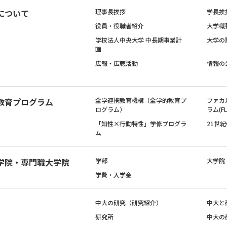
について
理事長挨拶
学長挨
役員・役職者紹介
大学概
学校法人中央大学 中長期事業計
大学の
画
広報・広聴活動
情報の
教育プログラム
全学連携教育機構（全学的教育プ
ファカ
ログラム）
ラム(FL
「知性×行動特性」学修プログラ
21世
ム
学院・専門職大学院
学部
大学院
学費・入学金
中大の研究（研究紹介）
中大と
研究所
中大の