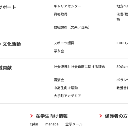
サポート
キャリアセンター
地方へ
資格取得
法曹(
格
教職課程（文系／理系）
・文化活動
スポーツ振興
CHUO
学友会
域貢献
社会連携と社会貢献に関する理念
SDG
講演会
ボラン
中高生向け活動
教養番
大手町アカデミア
在学生向け情報
保護者の方
Cplus
manaba
全学メール