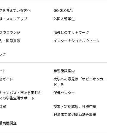
学を考えている方へ
GO GLOBAL
験・スキルアップ
外国人留学生
交流ラウンジ
海外とのネットワーク
力・国際貢献
インターナショナルウィーク
ンク
ート
学習施設案内
座ガイド
大学への意見は「オピニオンカー
ド」を
キャンパス・市ヶ谷田町キ
保健センター
スの学生生活サポート
談室
授業・定期試験、各種申請
野島廣司学術奨励基金事業
活実態調査