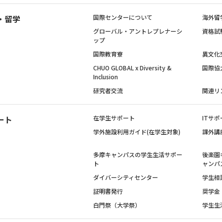
・留学
国際センターについて
海外留
グローバル・アントレプレナーシ
資格試
ップ
国際教育寮
異文化
CHUO GLOBAL x Diversity &
国際協
Inclusion
研究者交流
関連リ
ート
在学生サポート
ITサポ
学外施設利用ガイド(在学生対象)
課外講
多摩キャンパスの学生生活サポー
後楽園
ト
ャンパ
ダイバーシティセンター
学生相
証明書発行
奨学金
白門祭（大学祭）
学生生