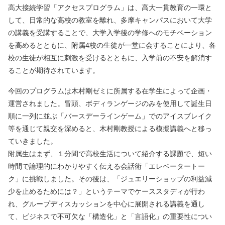
高大接続学習「アクセスプログラム」は、高大一貫教育の一環と
して、日常的な高校の教室を離れ、多摩キャンパスにおいて大学
の講義を受講することで、大学入学後の学修へのモチベーション
を高めるとともに、附属4校の生徒が一堂に会することにより、各
校の生徒が相互に刺激を受けるとともに、入学前の不安を解消す
ることが期待されています。
今回のプログラムは木村剛ゼミに所属する在学生によって企画・
運営されました。冒頭、ボディランゲージのみを使用して誕生日
順に一列に並ぶ「バースデーラインゲーム」でのアイスブレイク
等を通じて親交を深めると、木村剛教授による模擬講義へと移っ
ていきました。
附属生はまず、１分間で高校生活について紹介する課題で、短い
時間で論理的にわかりやすく伝える会話術「エレベータートー
ク」に挑戦しました。その後は、「ジュエリーショップの利益減
少を止めるためには？」というテーマでケーススタディが行わ
れ、グループディスカッションを中心に展開される講義を通し
て、ビジネスで不可欠な「構造化」と「言語化」の重要性につい