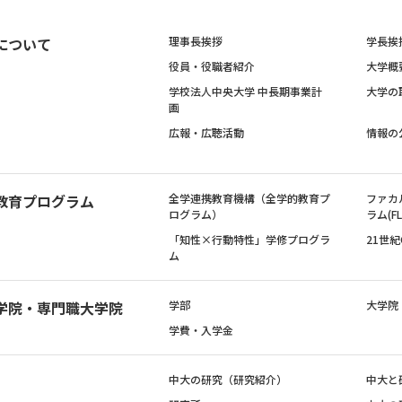
について
理事長挨拶
学長挨
役員・役職者紹介
大学概
学校法人中央大学 中長期事業計
大学の
画
広報・広聴活動
情報の
教育プログラム
全学連携教育機構（全学的教育プ
ファカ
ログラム）
ラム(FL
「知性×行動特性」学修プログラ
21世
ム
学院・専門職大学院
学部
大学院
学費・入学金
中大の研究（研究紹介）
中大と