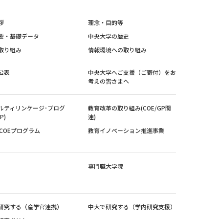
拶
理念・目的等
要・基礎データ
中央大学の歴史
取り組み
情報環境への取り組み
公表
中央大学へご支援（ご寄付）をお
考えの皆さまへ
ルティリンケージ･プログ
教育改革の取り組み(COE/GP関
P)
連)
紀COEプログラム
教育イノベーション推進事業
専門職大学院
研究する（産学官連携）
中大で研究する（学内研究支援）