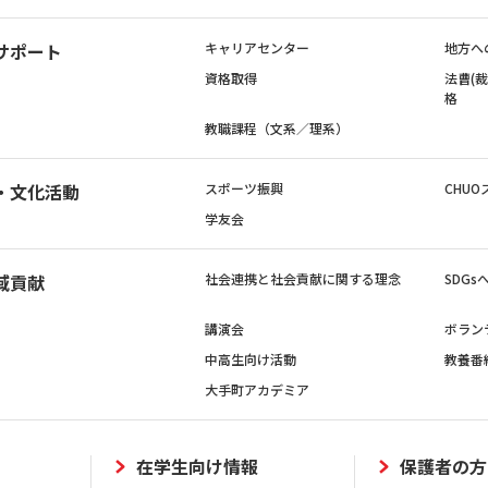
サポート
キャリアセンター
地方へ
資格取得
法曹(
格
教職課程（文系／理系）
・文化活動
スポーツ振興
CHUO
学友会
域貢献
社会連携と社会貢献に関する理念
SDG
講演会
ボラン
中高生向け活動
教養番
大手町アカデミア
在学生向け情報
保護者の方