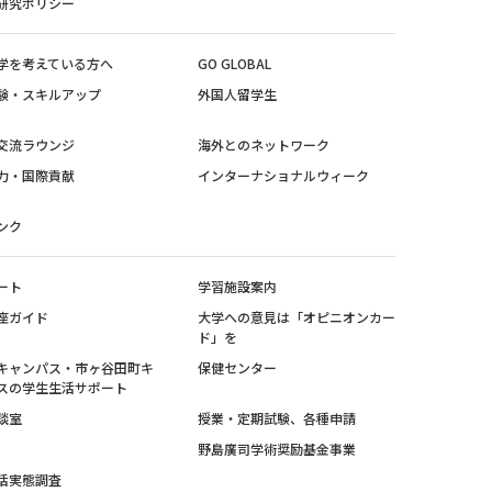
研究ポリシー
学を考えている方へ
GO GLOBAL
験・スキルアップ
外国人留学生
交流ラウンジ
海外とのネットワーク
力・国際貢献
インターナショナルウィーク
ンク
ート
学習施設案内
座ガイド
大学への意見は「オピニオンカー
ド」を
キャンパス・市ヶ谷田町キ
保健センター
スの学生生活サポート
談室
授業・定期試験、各種申請
野島廣司学術奨励基金事業
活実態調査