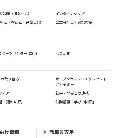
の就職（UIターン）
インターンシップ
裁判官・検察官・弁護士)資
公認会計士・簿記検定
スポーツセンター(CSC)
部会活動
sへの取り組み
オープンカレッジ：クレセント・
アカデミー
ティア
社会・地域との連携
組「知の回廊」
公開講座「学びの回廊」
向け情報
教職員専用