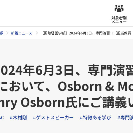
対象者別
メニュー
部
新着ニュース
【国際経営学部】2024年6月3日、専門演習Ⅱ（担当教員：本学部
024年6月3日、専門
て、Osborn & Mori
ry Osborn氏にご講
AC
#木村剛
#ゲストスピーカー
#特徴ある学び
#専門