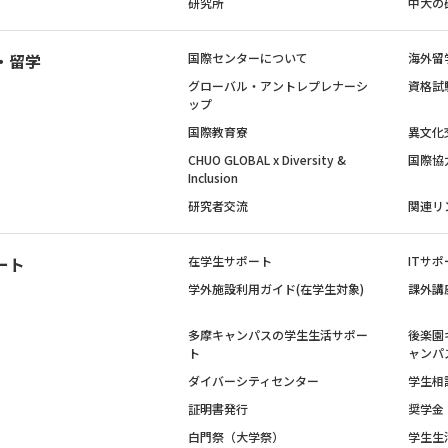
研究所
中大の
・留学
国際センターについて
海外留
グローバル・アントレプレナーシ
資格試
ップ
国際教育寮
異文化
CHUO GLOBAL x Diversity &
国際協
Inclusion
研究者交流
関連リ
ート
在学生サポート
ITサポ
学外施設利用ガイド(在学生対象)
課外講
多摩キャンパスの学生生活サポー
後楽園
ト
ャンパ
ダイバーシティセンター
学生相
証明書発行
奨学金
白門祭（大学祭）
学生生