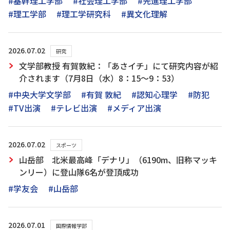
#基幹理工学部
#社会理工学部
#先進理工学部
#理工学部
#理工学研究科
#異文化理解
2026.07.02
研究
文学部教授 有賀敦紀：「あさイチ」にて研究内容が紹
介されます（7月8日（水）8：15～9：53）
#中央大学文学部
#有賀 敦紀
#認知心理学
#防犯
#TV出演
#テレビ出演
#メディア出演
2026.07.02
スポーツ
山岳部 北米最高峰「デナリ」（6190m、旧称マッキ
ンリー）に登山隊6名が登頂成功
#学友会
#山岳部
2026.07.01
国際情報学部