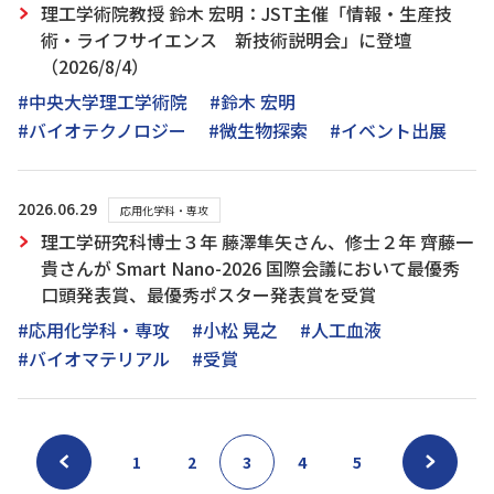
理工学術院教授 鈴木 宏明：JST主催「情報・生産技
術・ライフサイエンス 新技術説明会」に登壇
（2026/8/4）
#中央大学理工学術院
#鈴木 宏明
#バイオテクノロジー
#微生物探索
#イベント出展
2026.06.29
応用化学科・専攻
理工学研究科博士３年 藤澤隼矢さん、修士２年 齊藤一
貴さんが Smart Nano-2026 国際会議において最優秀
口頭発表賞、最優秀ポスター発表賞を受賞
#応用化学科・専攻
#小松 晃之
#人工血液
#バイオマテリアル
#受賞
1
2
3
4
5