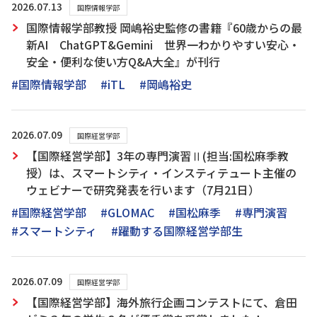
2026.07.13
国際情報学部
国際情報学部教授 岡嶋裕史監修の書籍『60歳からの最
新AI ChatGPT&Gemini 世界一わかりやすい安心・
安全・便利な使い方Q&A大全』が刊行
#国際情報学部
#iTL
#岡嶋裕史
2026.07.09
国際経営学部
【国際経営学部】3年の専門演習Ⅱ(担当:国松麻季教
授）は、スマートシティ・インスティテュート主催の
ウェビナーで研究発表を行います（7月21日）
#国際経営学部
#GLOMAC
#国松麻季
#専門演習
#スマートシティ
#躍動する国際経営学部生
2026.07.09
国際経営学部
【国際経営学部】海外旅行企画コンテストにて、倉田