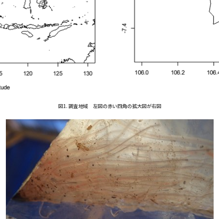
図1. 調査地域 左図の赤い四角の拡大図が右図