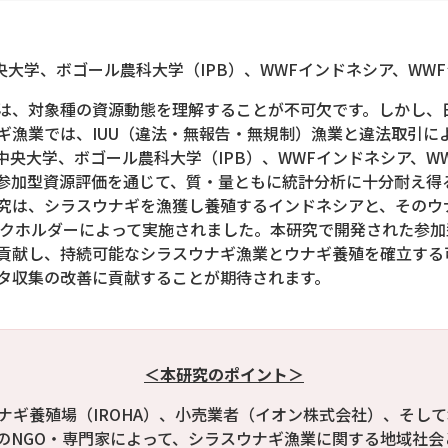
央大学、ボゴール農科大学（IPB）、WWFインドネシア、WW
、対象種の資源動態を理解することが不可欠です。しかし、
ギ漁業では、IUU（違法・無報告・無規制）漁業と違法取引に
央大学、ボゴール農科大学（IPB）、WWFインドネシア、W
参加型資源評価を通じて、質・量ともに統計分析に十分耐え得
究は、シラスウナギを漁獲し養殖するインドネシアと、そのウ
ークホルダーによって実施されました。本研究で開発された参
貢献し、持続可能なシラスウナギ漁業とウナギ養殖を確立する
タ収集の改善に貢献することが期待されます。
＜本研究のポイント＞
ナギ養殖場（IROHA）、小売業者（イオン株式会社）、そし
のNGO・専門家によって、シラスウナギ漁業に関する地域社