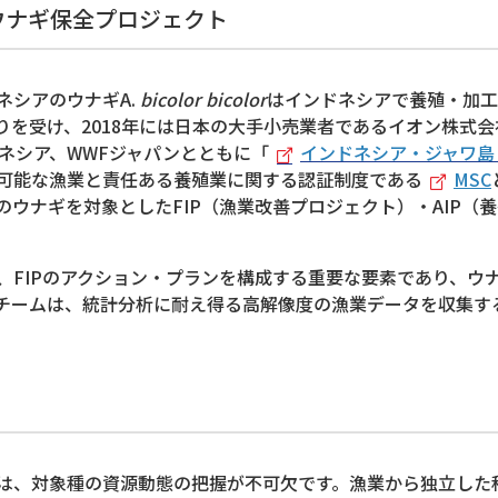
 ウナギ保全プロジェクト
シアのウナギA.
bicolor bicolor
はインドネシアで養殖・加工
け、2018年には日本の大手小売業者であるイオン株式会社は、PT.
インドネシア、WWFジャパンとともに「
インドネシア・ジャワ島
可能な漁業と責任ある養殖業に関する認証制度である
MSC
ウナギを対象としたFIP（漁業改善プロジェクト）・AIP（
FIPのアクション・プランを構成する重要な要素であり、ウ
チームは、統計分析に耐え得る高解像度の漁業データを収集す
、対象種の資源動態の把握が不可欠です。漁業から独立した