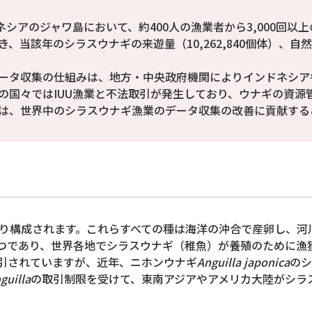
ドネシアのジャワ島において、約400人の漁業者から3,000回
、当該年のシラスウナギの来遊量（10,262,840個体）、
ータ収集の仕組みは、地方・中央政府機関によりインドネシア
の国々ではIUU漁業と不法取引が発生しており、ウナギの資源
は、世界中のシラスウナギ漁業のデータ収集の改善に貢献する
り構成されます。これらすべての種は海洋の沖合で産卵し、河
つであり、世界各地でシラスウナギ（稚魚）が養殖のために漁
引されていますが、近年、ニホンウナギ
Anguilla japonica
のシ
guilla
の取引制限を受けて、東南アジアやアメリカ大陸がシラ