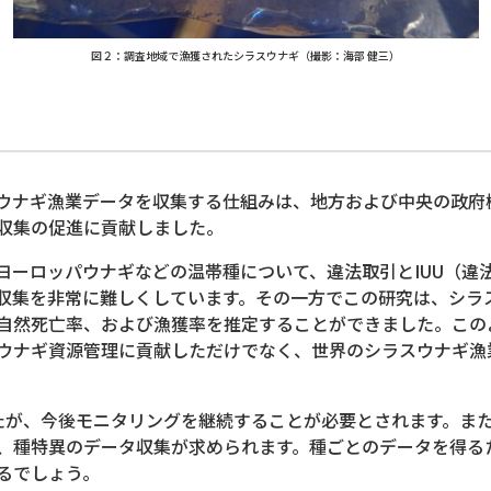
図２：調査地域で漁獲されたシラスウナギ（撮影：海部 健三）
性
ナギ漁業データを収集する仕組みは、地方および中央の政府
収集の促進に貢献しました。
ーロッパウナギなどの温帯種について、違法取引とIUU（違
収集を非常に難しくしています。その一方でこの研究は、シラ
自然死亡率、および漁獲率を推定することができました。この
ウナギ資源管理に貢献しただけでなく、世界のシラスウナギ漁
が、今後モニタリングを継続することが必要とされます。また
、種特異のデータ収集が求められます。種ごとのデータを得る
るでしょう。