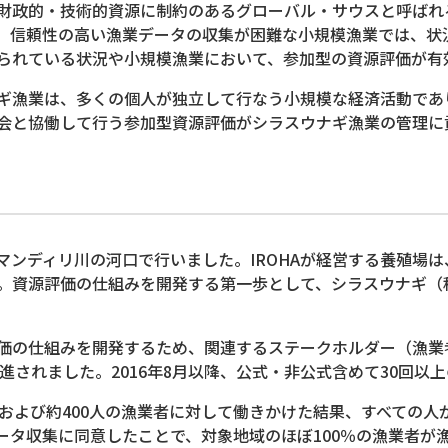
財政的・技術的資源に制約のあるグローバル・サウスと呼ばれ
、信頼性の高い漁業データの収集が困難な小規模漁業では、状
られている状況や小規模漁業において、参加型の資源評価が有
漁業は、多くの個人が独立して行なう小規模な経済活動であ
会と協働して行う参加型資源評価がシラスウナギ漁業の管理に
ンディリ川の河口で行いました。IROHAが経営する養殖場
。資源評価の仕組みを開発する第一歩として、シラスウナギ（
価の仕組みを開発するため、関連するステークホルダー（漁業
進されました。2016年8月以降、公式・非公式含めて30回以
および約400人の漁業者に対して働きかけた結果、すべての人
ータ収集に同意したことで、対象地域のほぼ100％の漁業者が