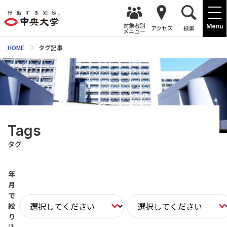
対象者別
Menu
アクセス
検索
メニュー
HOME
タグ記事
Tags
タグ
年
月
で
絞
り