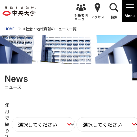
対象者別
Menu
アクセス
検索
メニュー
HOME
#社会・地域貢献のニュース一覧
News
ニュース
年
月
で
絞
り