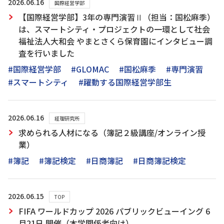
2026.06.16
国際経営学部
【国際経営学部】3年の専門演習Ⅱ（担当：国松麻季）
は、スマートシティ・プロジェクトの一環として社会
福祉法人大和会 やまとさくら保育園にインタビュー調
査を行いました
#国際経営学部
#GLOMAC
#国松麻季
#専門演習
#スマートシティ
#躍動する国際経営学部生
2026.06.16
経理研究所
求められる人材になる（簿記２級講座/オンライン授
業）
#簿記
#簿記検定
#日商簿記
#日商簿記検定
2026.06.15
TOP
FIFA ワールドカップ 2026 パブリックビューイング 6
月21日 開催（本学関係者向け）