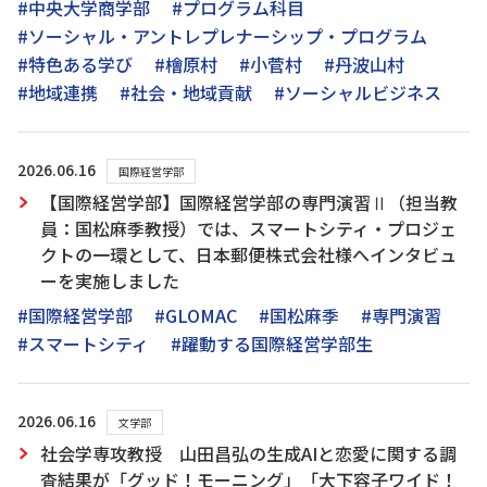
#中央大学商学部
#プログラム科目
#ソーシャル・アントレプレナーシップ・プログラム
#特色ある学び
#檜原村
#小菅村
#丹波山村
#地域連携
#社会・地域貢献
#ソーシャルビジネス
2026.06.16
国際経営学部
【国際経営学部】国際経営学部の専門演習Ⅱ（担当教
員：国松麻季教授）では、スマートシティ・プロジェ
クトの一環として、日本郵便株式会社様へインタビュ
ーを実施しました
#国際経営学部
#GLOMAC
#国松麻季
#専門演習
#スマートシティ
#躍動する国際経営学部生
2026.06.16
文学部
社会学専攻教授 山田昌弘の生成AIと恋愛に関する調
査結果が「グッド！モーニング」「大下容子ワイド！