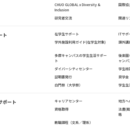
CHUO GLOBAL x Diversity &
国際協
Inclusion
研究者交流
関連リ
ート
在学生サポート
ITサポ
学外施設利用ガイド(在学生対象)
課外講
多摩キャンパスの学生生活サポー
後楽園
ト
ャンパ
ダイバーシティセンター
学生相
証明書発行
奨学金
白門祭（大学祭）
学生生
サポート
キャリアセンター
地方へ
資格取得
法曹(
格
教職課程（文系／理系）