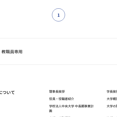
1
教職員専用
について
理事長挨拶
学長挨
役員・役職者紹介
大学概
学校法人中央大学 中長期事業計
大学の
画