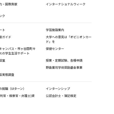
力・国際貢献
インターナショナルウィーク
ンク
ート
学習施設案内
座ガイド
大学への意見は「オピニオンカー
ド」を
キャンパス・市ヶ谷田町キ
保健センター
スの学生生活サポート
談室
授業・定期試験、各種申請
野島廣司学術奨励基金事業
活実態調査
の就職（UIターン）
インターンシップ
裁判官・検察官・弁護士)資
公認会計士・簿記検定