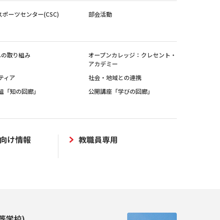
スポーツセンター(CSC)
部会活動
sへの取り組み
オープンカレッジ：クレセント・
アカデミー
ティア
社会・地域との連携
組「知の回廊」
公開講座「学びの回廊」
向け情報
教職員専用
等学校)