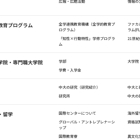
広報・広聴活動
情報の
教育プログラム
全学連携教育機構（全学的教育プ
ファカ
ログラム）
ラム(FL
「知性×行動特性」学修プログラ
21世
ム
学院・専門職大学院
学部
大学院
学費・入学金
中大の研究（研究紹介）
中大と
研究所
中大の
・留学
国際センターについて
海外留
グローバル・アントレプレナーシ
資格試
ップ
国際教育寮
異文化