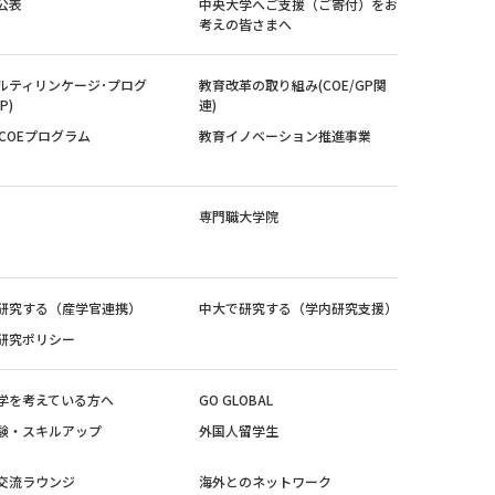
公表
中央大学へご支援（ご寄付）をお
考えの皆さまへ
ルティリンケージ･プログ
教育改革の取り組み(COE/GP関
P)
連)
紀COEプログラム
教育イノベーション推進事業
専門職大学院
研究する（産学官連携）
中大で研究する（学内研究支援）
研究ポリシー
学を考えている方へ
GO GLOBAL
験・スキルアップ
外国人留学生
交流ラウンジ
海外とのネットワーク