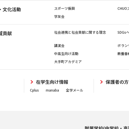
・文化活動
スポーツ振興
CHUO
学友会
域貢献
社会連携と社会貢献に関する理念
SDG
講演会
ボラン
中高生向け活動
教養番
大手町アカデミア
在学生向け情報
保護者の方
Cplus
manaba
全学メール
附属学校(中学校・高