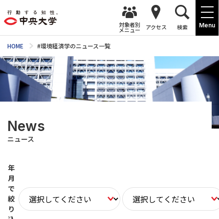
対象者別
Menu
アクセス
検索
メニュー
HOME
#環境経済学のニュース一覧
News
ニュース
年
月
で
絞
り