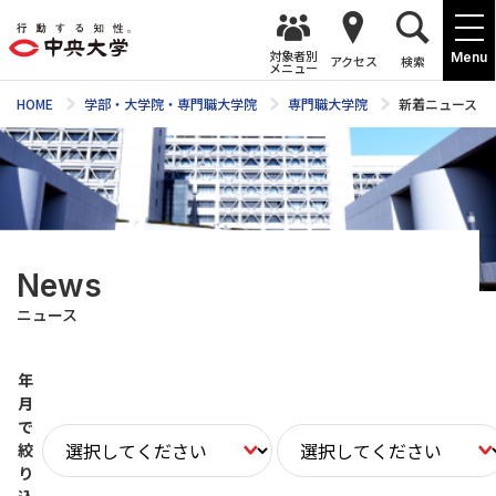
対象者別
Menu
アクセス
検索
メニュー
HOME
学部・大学院・専門職大学院
専門職大学院
新着ニュース
News
ニュース
年
月
で
絞
り