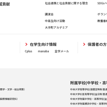
域貢献
社会連携と社会貢献に関する理念
SDG
講演会
ボラン
中高生向け活動
教養番
大手町アカデミア
在学生向け情報
保護者の方
Cplus
manaba
全学メール
附属学校(中学校・高
商学・文学・総合政策）
中央大学高等学校(昼間定時制 普通
中央大学杉並高等学校(全日制 普通
国際情報研究科）
中央大学附属中学校・高等学校(全
中央大学附属横浜中学校・高等学校