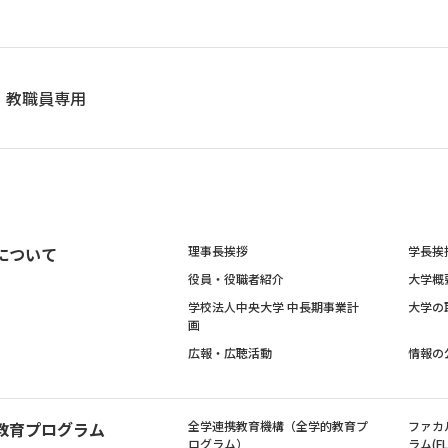
教職員専用
について
理事長挨拶
学長挨
役員・役職者紹介
大学概
学校法人中央大学 中長期事業計
大学の
画
広報・広聴活動
情報の
教育プログラム
全学連携教育機構（全学的教育プ
ファカ
ログラム）
ラム(FL