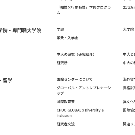
「知性×行動特性」学修プログラ
21世
ム
学院・専門職大学院
学部
大学院
学費・入学金
中大の研究（研究紹介）
中大と
研究所
中大の
・留学
国際センターについて
海外留
グローバル・アントレプレナーシ
資格試
ップ
国際教育寮
異文化
CHUO GLOBAL x Diversity &
国際協
Inclusion
研究者交流
関連リ