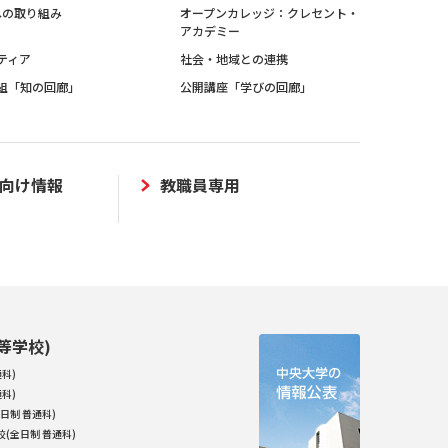
sへの取り組み
オープンカレッジ：クレセント・
アカデミー
ティア
社会・地域との連携
組「知の回廊」
公開講座「学びの回廊」
向け情報
教職員専用
等学校)
科)
科)
日制 普通科)
(全日制 普通科)