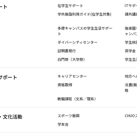
ート
在学生サポート
ITサポ
学外施設利用ガイド(在学生対象)
課外講
多摩キャンパスの学生生活サポー
後楽園
ト
ャンパ
ダイバーシティセンター
学生相
証明書発行
奨学金
白門祭（大学祭）
学生生
サポート
キャリアセンター
地方へ
資格取得
法曹(
格
教職課程（文系／理系）
・文化活動
スポーツ振興
CHUO
学友会