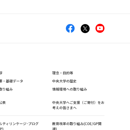
拶
理念・目的等
要・基礎データ
中央大学の歴史
取り組み
情報環境への取り組み
公表
中央大学へご支援（ご寄付）をお
考えの皆さまへ
ルティリンケージ･プログ
教育改革の取り組み(COE/GP関
P)
連)