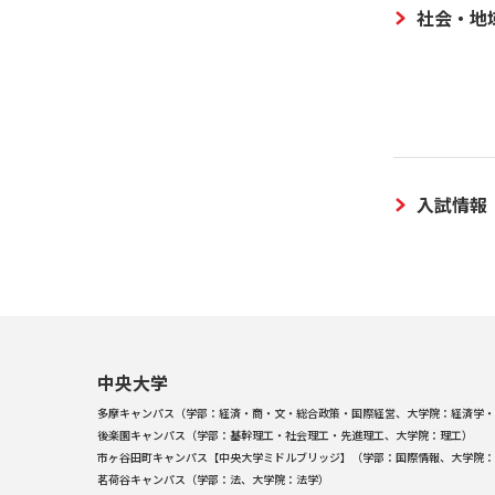
社会・地
入試情報
中央大学
多摩キャンパス（学部：経済・商・文・総合政策・国際経営、大学院：経済学・
後楽園キャンパス（学部：基幹理工・社会理工・先進理工、大学院：理工）
市ヶ谷田町キャンパス【中央大学ミドルブリッジ】（学部：国際情報、大学院：
茗荷谷キャンパス（学部：法、大学院：法学）