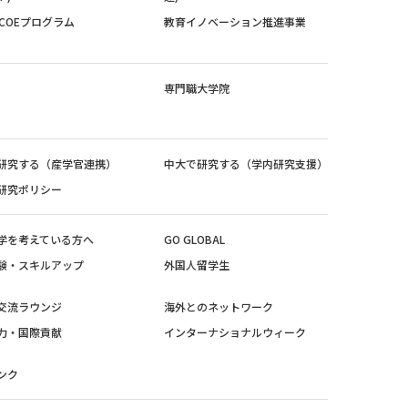
紀COEプログラム
教育イノベーション推進事業
専門職大学院
研究する（産学官連携）
中大で研究する（学内研究支援）
研究ポリシー
学を考えている方へ
GO GLOBAL
験・スキルアップ
外国人留学生
交流ラウンジ
海外とのネットワーク
力・国際貢献
インターナショナルウィーク
ンク