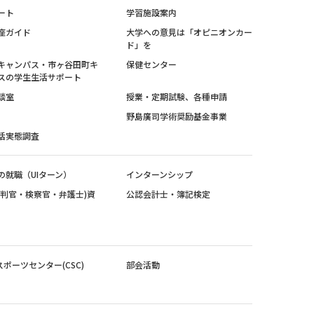
ート
学習施設案内
座ガイド
大学への意見は「オピニオンカー
ド」を
キャンパス・市ヶ谷田町キ
保健センター
スの学生生活サポート
談室
授業・定期試験、各種申請
野島廣司学術奨励基金事業
活実態調査
の就職（UIターン）
インターンシップ
裁判官・検察官・弁護士)資
公認会計士・簿記検定
スポーツセンター(CSC)
部会活動