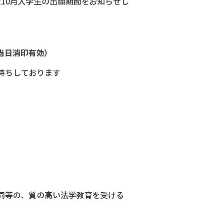
年度10月入学生の出願期間をお知らせし
（当日消印有効）
待ちしております
同等の、質の高い法学教育を受ける