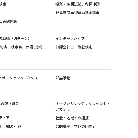
談室
授業・定期試験、各種申請
野島廣司学術奨励基金事業
活実態調査
の就職（UIターン）
インターンシップ
裁判官・検察官・弁護士)資
公認会計士・簿記検定
スポーツセンター(CSC)
部会活動
sへの取り組み
オープンカレッジ：クレセント・
アカデミー
ティア
社会・地域との連携
組「知の回廊」
公開講座「学びの回廊」