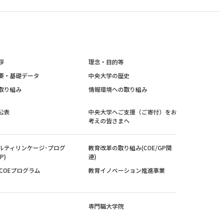
拶
理念・目的等
要・基礎データ
中央大学の歴史
取り組み
情報環境への取り組み
公表
中央大学へご支援（ご寄付）をお
考えの皆さまへ
ルティリンケージ･プログ
教育改革の取り組み(COE/GP関
P)
連)
紀COEプログラム
教育イノベーション推進事業
専門職大学院