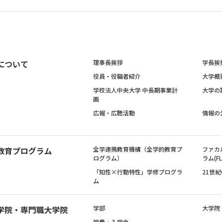
について
理事長挨拶
学長挨
役員・役職者紹介
大学概
学校法人中央大学 中長期事業計
大学の
画
広報・広聴活動
情報の
教育プログラム
全学連携教育機構（全学的教育プ
ファカ
ログラム）
ラム(FL
「知性×行動特性」学修プログラ
21世
ム
学院・専門職大学院
学部
大学院
学費・入学金