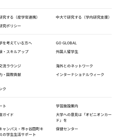
研究する（産学官連携）
中大で研究する（学内研究支援）
研究ポリシー
学を考えている方へ
GO GLOBAL
験・スキルアップ
外国人留学生
交流ラウンジ
海外とのネットワーク
力・国際貢献
インターナショナルウィーク
ンク
ート
学習施設案内
座ガイド
大学への意見は「オピニオンカー
ド」を
キャンパス・市ヶ谷田町キ
保健センター
スの学生生活サポート