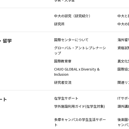
中大の研究（研究紹介）
中大と
研究所
中大の
・留学
国際センターについて
海外留
グローバル・アントレプレナーシ
資格試
ップ
国際教育寮
異文化
CHUO GLOBAL x Diversity &
国際協
Inclusion
研究者交流
関連リ
ート
在学生サポート
ITサポ
学外施設利用ガイド(在学生対象)
課外講
多摩キャンパスの学生生活サポー
後楽園
ト
ャンパ