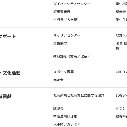
ダイバーシティセンター
学生相
証明書発行
奨学金
白門祭（大学祭）
学生生
サポート
キャリアセンター
地方へ
資格取得
法曹(
格
教職課程（文系／理系）
・文化活動
スポーツ振興
CHUO
学友会
域貢献
社会連携と社会貢献に関する理念
SDG
講演会
ボラン
中高生向け活動
教養番
大手町アカデミア