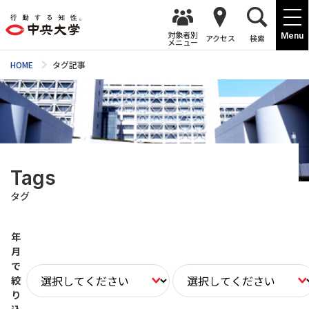
対象者別
Menu
アクセス
検索
メニュー
HOME
タグ記事
Tags
タグ
年
月
で
絞
り