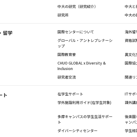
中大の研究（研究紹介）
中大と
研究所
中大の
・留学
国際センターについて
海外留
グローバル・アントレプレナーシ
資格試
ップ
国際教育寮
異文化
CHUO GLOBAL x Diversity &
国際協
Inclusion
研究者交流
関連リ
ート
在学生サポート
ITサポ
学外施設利用ガイド(在学生対象)
課外講
多摩キャンパスの学生生活サポー
後楽園
ト
ャンパ
ダイバーシティセンター
学生相