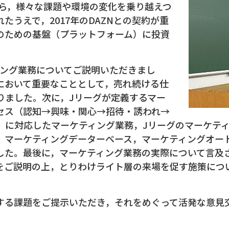
から，様々な課題や環境の変化を乗り越えつ
たうえで，2017年のDAZNとの契約が重
のための基盤（プラットフォーム）に投資
ング業務についてご説明いただきまし
において重要なこととして，売れ続ける仕
りました。次に，Jリーグが定義するマー
セス（認知→興味・関心→招待・誘われ→
）に対応したマーケティング業務，Jリーグのマーケティ
マーケティングデーターベース，マーケティングオート
した。最後に，マーケティング業務の実際について言及
をご説明の上，とりわけライト層の来場を促す施策につ
る課題をご提示いただき，それをめぐって活発な意見