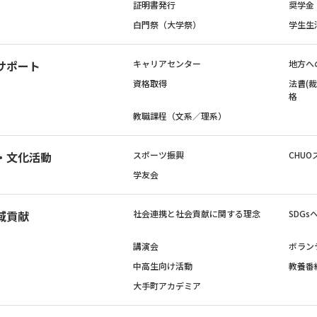
証明書発行
奨学金
白門祭（大学祭）
学生生
サポート
キャリアセンター
地方へ
資格取得
法曹(
格
教職課程（文系／理系）
・文化活動
スポーツ振興
CHUO
学友会
域貢献
社会連携と社会貢献に関する理念
SDG
講演会
ボラン
中高生向け活動
教養番
大手町アカデミア