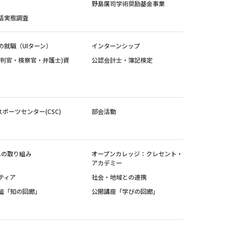
野島廣司学術奨励基金事業
活実態調査
の就職（UIターン）
インターンシップ
裁判官・検察官・弁護士)資
公認会計士・簿記検定
スポーツセンター(CSC)
部会活動
sへの取り組み
オープンカレッジ：クレセント・
アカデミー
ティア
社会・地域との連携
組「知の回廊」
公開講座「学びの回廊」