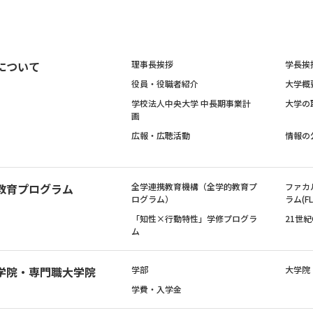
について
理事長挨拶
学長挨
役員・役職者紹介
大学概
学校法人中央大学 中長期事業計
大学の
画
広報・広聴活動
情報の
教育プログラム
全学連携教育機構（全学的教育プ
ファカ
ログラム）
ラム(FL
「知性×行動特性」学修プログラ
21世
ム
学院・専門職大学院
学部
大学院
学費・入学金