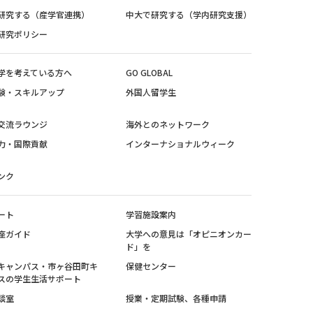
研究する（産学官連携）
中大で研究する（学内研究支援）
研究ポリシー
学を考えている方へ
GO GLOBAL
験・スキルアップ
外国人留学生
交流ラウンジ
海外とのネットワーク
力・国際貢献
インターナショナルウィーク
ンク
ート
学習施設案内
座ガイド
大学への意見は「オピニオンカー
ド」を
キャンパス・市ヶ谷田町キ
保健センター
スの学生生活サポート
談室
授業・定期試験、各種申請