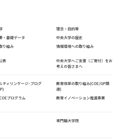
拶
理念・目的等
要・基礎データ
中央大学の歴史
取り組み
情報環境への取り組み
公表
中央大学へご支援（ご寄付）をお
考えの皆さまへ
ルティリンケージ･プログ
教育改革の取り組み(COE/GP関
P)
連)
紀COEプログラム
教育イノベーション推進事業
専門職大学院