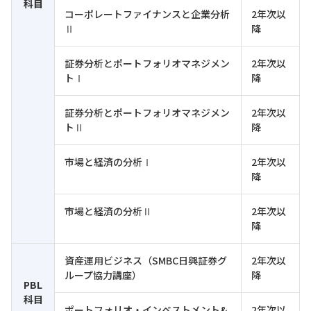
科目
コーポレートファイナンスと企業分析
2年次以
Ⅱ
降
証券分析とポートフォリオマネジメン
2年次以
トⅠ
降
証券分析とポートフォリオマネジメン
2年次以
トⅡ
降
市場と経済の分析Ⅰ
2年次以
降
市場と経済の分析Ⅱ
2年次以
降
資産運用ビジネス（SMBC日興証券グ
2年次以
ループ協力講座）
降
PBL
科目
ポートフォリオ・インベストメント&
2年次以