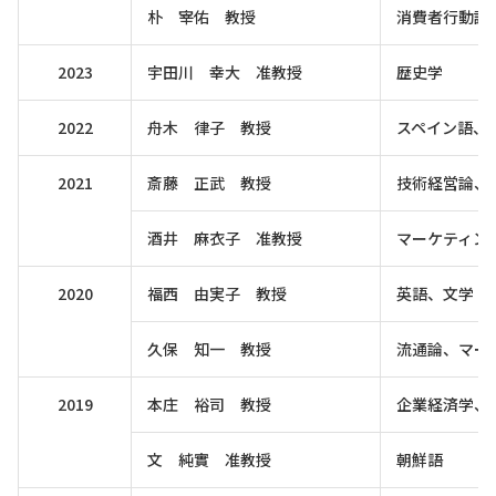
朴 宰佑 教授
消費者行動論
2023
宇田川 幸大 准教授
歴史学
2022
舟木 律子 教授
スペイン語、
2021
斎藤 正武 教授
技術経営論、S
酒井 麻衣子 准教授
マーケティン
2020
福西 由実子 教授
英語、文学
久保 知一 教授
流通論、マー
2019
本庄 裕司 教授
企業経済学、
文 純實 准教授
朝鮮語