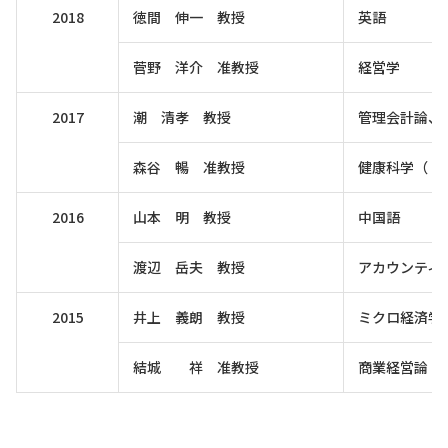
2018
徳間 伸一 教授
英語
菅野 洋介 准教授
経営学
2017
潮 清孝 教授
管理会計論、
森谷 暢 准教授
健康科学（ト
2016
山本 明 教授
中国語
渡辺 岳夫 教授
アカウンティ
2015
井上 義朗 教授
ミクロ経済学
結城 祥 准教授
商業経営論