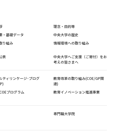
拶
理念・目的等
要・基礎データ
中央大学の歴史
取り組み
情報環境への取り組み
公表
中央大学へご支援（ご寄付）をお
考えの皆さまへ
ルティリンケージ･プログ
教育改革の取り組み(COE/GP関
P)
連)
紀COEプログラム
教育イノベーション推進事業
専門職大学院