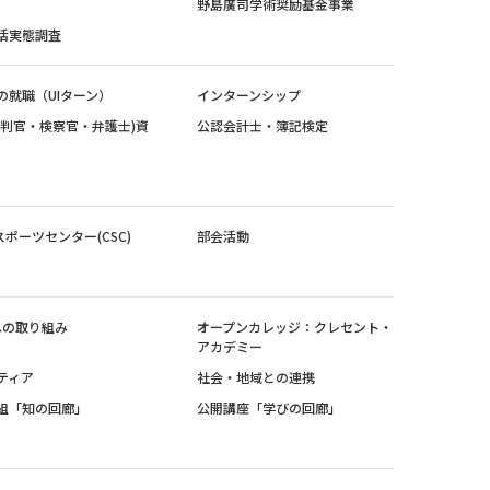
野島廣司学術奨励基金事業
活実態調査
の就職（UIターン）
インターンシップ
裁判官・検察官・弁護士)資
公認会計士・簿記検定
スポーツセンター(CSC)
部会活動
sへの取り組み
オープンカレッジ：クレセント・
アカデミー
ティア
社会・地域との連携
組「知の回廊」
公開講座「学びの回廊」