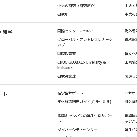
中大の研究（研究紹介）
中大と
研究所
中大の
・留学
国際センターについて
海外留
グローバル・アントレプレナーシ
資格試
ップ
国際教育寮
異文化
CHUO GLOBAL x Diversity &
国際協
Inclusion
研究者交流
関連リ
ート
在学生サポート
ITサポ
学外施設利用ガイド(在学生対象)
課外講
多摩キャンパスの学生生活サポー
後楽園
ト
ャンパ
ダイバーシティセンター
学生相