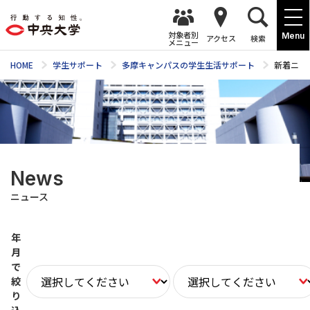
対象者別
Menu
アクセス
検索
メニュー
HOME
学生サポート
多摩キャンパスの学生生活サポート
新着ニュ
News
ニュース
年
月
で
絞
り