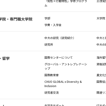
「知性×行動特性」学修プログラ
21世
ム
学院・専門職大学院
学部
大学院
学費・入学金
中大の研究（研究紹介）
中大と
研究所
中大の
・留学
国際センターについて
海外留
グローバル・アントレプレナーシ
資格試
ップ
国際教育寮
異文化
CHUO GLOBAL x Diversity &
国際協
Inclusion
研究者交流
関連リ
在学生サポート
ITサポ