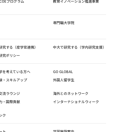
紀COEプログラム
教育イノベーション推進事業
専門職大学院
研究する（産学官連携）
中大で研究する（学内研究支援）
研究ポリシー
学を考えている方へ
GO GLOBAL
験・スキルアップ
外国人留学生
交流ラウンジ
海外とのネットワーク
力・国際貢献
インターナショナルウィーク
ンク
ート
学習施設案内