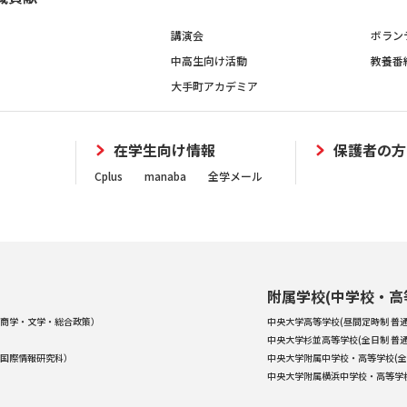
講演会
ボラン
中高生向け活動
教養番
大手町アカデミア
在学生向け情報
保護者の方
Cplus
manaba
全学メール
附属学校(中学校・高
商学・文学・総合政策）
中央大学高等学校(昼間定時制 普通
中央大学杉並高等学校(全日制 普通
国際情報研究科）
中央大学附属中学校・高等学校(全
中央大学附属横浜中学校・高等学校