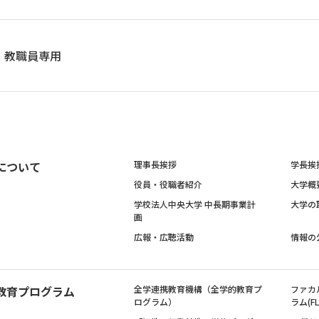
教職員専用
について
理事長挨拶
学長挨
役員・役職者紹介
大学概
学校法人中央大学 中長期事業計
大学の
画
広報・広聴活動
情報の
教育プログラム
全学連携教育機構（全学的教育プ
ファカ
ログラム）
ラム(FL