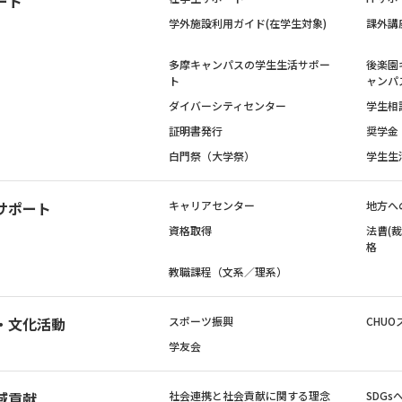
ート
学外施設利用ガイド(在学生対象)
課外講
多摩キャンパスの学生生活サポー
後楽園
ト
ャンパ
ダイバーシティセンター
学生相
証明書発行
奨学金
白門祭（大学祭）
学生生
サポート
キャリアセンター
地方へ
資格取得
法曹(
格
教職課程（文系／理系）
・文化活動
スポーツ振興
CHUO
学友会
域貢献
社会連携と社会貢献に関する理念
SDG