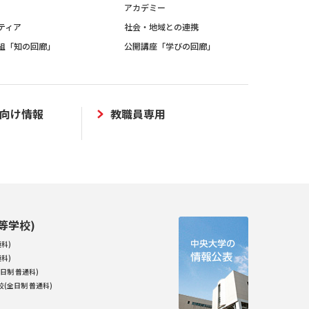
アカデミー
ティア
社会・地域との連携
組「知の回廊」
公開講座「学びの回廊」
向け情報
教職員専用
等学校)
科)
科)
日制 普通科)
(全日制 普通科)