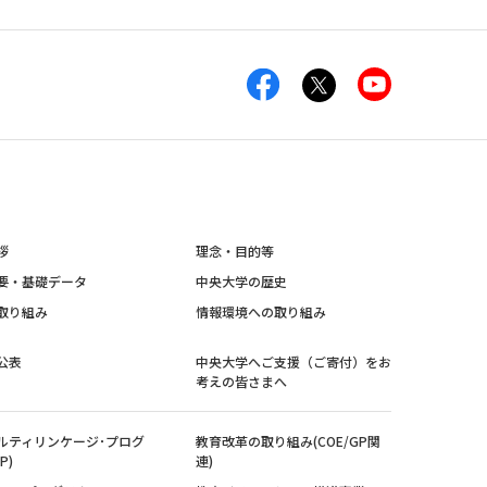
拶
理念・目的等
要・基礎データ
中央大学の歴史
取り組み
情報環境への取り組み
公表
中央大学へご支援（ご寄付）をお
考えの皆さまへ
ルティリンケージ･プログ
教育改革の取り組み(COE/GP関
P)
連)