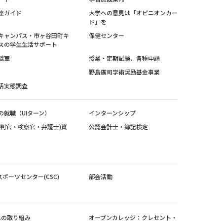
座ガイド
大学への意見は「オピニオンカー
ド」を
キャンパス・市ヶ谷田町キ
保健センター
スの学生生活サポート
談室
授業・定期試験、各種申請
野島廣司学術奨励基金事業
活実態調査
の就職（UIターン）
インターンシップ
裁判官・検察官・弁護士)資
公認会計士・簿記検定
スポーツセンター(CSC)
部会活動
sへの取り組み
オープンカレッジ：クレセント・