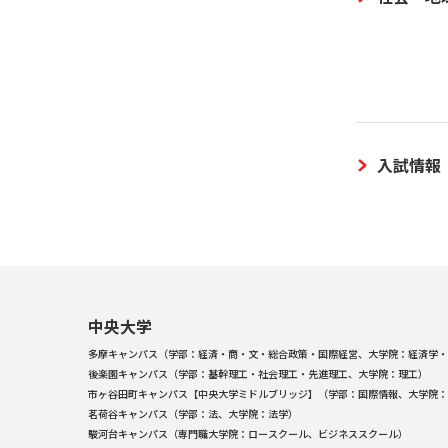
入試情報
中央大学
多摩キャンパス（学部：経済・商・文・総合政策・国際経営、大学院：経済学・
後楽園キャンパス（学部：基幹理工・社会理工・先進理工、大学院：理工）
市ヶ谷田町キャンパス【中央大学ミドルブリッジ】（学部：国際情報、大学院：
茗荷谷キャンパス（学部：法、大学院：法学）
駿河台キャンパス（専門職大学院：ロースクール、ビジネススクール）