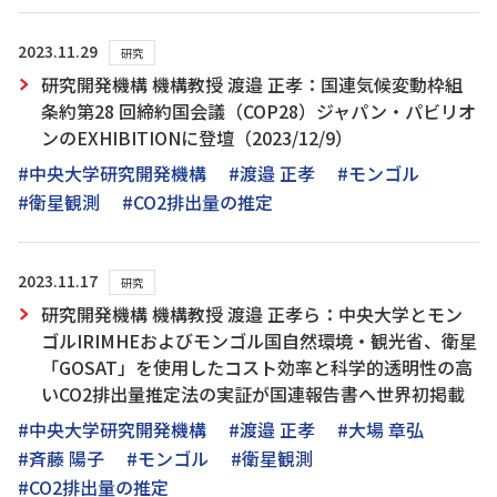
2023.11.29
研究
研究開発機構 機構教授 渡邉 正孝：国連気候変動枠組
条約第28 回締約国会議（COP28）ジャパン・パビリオ
ンのEXHIBITIONに登壇（2023/12/9）
#中央大学研究開発機構
#渡邉 正孝
#モンゴル
#衛星観測
#CO2排出量の推定
2023.11.17
研究
研究開発機構 機構教授 渡邉 正孝ら：中央大学とモン
ゴルIRIMHEおよびモンゴル国自然環境・観光省、衛星
「GOSAT」を使用したコスト効率と科学的透明性の高
いCO2排出量推定法の実証が国連報告書へ世界初掲載
#中央大学研究開発機構
#渡邉 正孝
#大場 章弘
#斉藤 陽子
#モンゴル
#衛星観測
#CO2排出量の推定