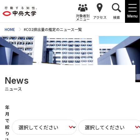
対象者別
Menu
アクセス
検索
メニュー
HOME
#CO2排出量の推定のニュース一覧
News
ニュース
年
月
で
絞
り