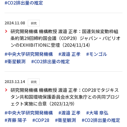
#CO2排出量の推定
2024.11.08
研究
研究開発機構 機構教授 渡邉 正孝：国連気候変動枠組
条約第29回締約国会議（COP29）ジャパン・パビリオ
ンのEXHIBITIONに登壇（2024/11/14）
#中央大学研究開発機構
#渡邉 正孝
#モンゴル
#衛星観測
#CO2排出量の推定
2023.12.14
研究
研究開発機構 機構教授 渡邉 正孝：COP28でタジキス
タン共和国環境保護委員会水文気象庁との共同プロジ
ェクト実施に合意（2023/12/9）
#中央大学研究開発機構
#渡邉 正孝
#大場 章弘
#斉藤 陽子
#COP28
#衛星観測
#CO2排出量の推定