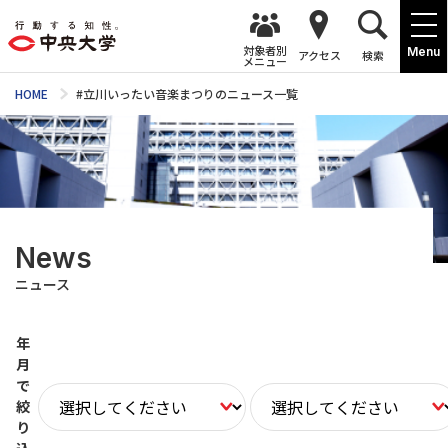
対象者別
Menu
アクセス
検索
メニュー
HOME
#立川いったい音楽まつりのニュース一覧
News
ニュース
年
月
で
絞
り