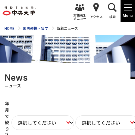
対象者別
Menu
アクセス
検索
メニュー
HOME
国際連携・留学
新着ニュース
News
ニュース
年
月
で
絞
り