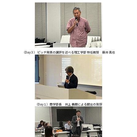
（Day３） ピッチ発表の講評を述べる理工学部 特任教授 藤井 真也
（Day１）商学部長 井上 義朗による開会の挨拶