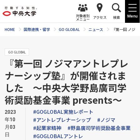
対象者別
Menu
アクセス
検索
メニュー
HOME
国際連携・留学
GO GLOBAL
ニュース
『第一回 ノジマ
GO GLOBAL
『第一回 ノジマアントレプレ
ナーシップ塾』が開催されま
した ～中央大学野島廣司学
術奨励基金事業 presents～
#GOGLOBAL実施レポート
2023
#アントレプレナーシップ
#ノジマ
年10
月03
#起業家精神
#野島廣司学術奨励基金事業
日
#GOGLOBALアントレ