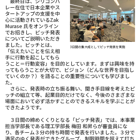
最終日は、シリコンバ
レー在住で日本企業やス
タートアップの支援を中
心に活動されているZak
Murase 氏をオンライン
でお招きし、ピッチ発表
についてご説明いただき
ました。ピッチとは、
3日間の集大成としてピッチ発表を実施
「伝えたいことを伝え相
手に行動を起こしてもら
うこと＝行動変容」を目的としています。まずは興味を持
ってもらうことが大切で、ビジョン（どんな世界を目指し
ていくのか？）を語ることの重要性についても学びまし
た。
さらに、発表時の立ち振る舞い、聞き手目線を考えたピ
ッチの組立て等、起業目的だけでなく、今後のさまざまな
場面において必ず活かすことのできるスキルを学ぶことが
できたようです。
３日間の締めくくりとなる「ピッチ発表」では、本事業
担当学部長である理工学部長 梅田 和昇らが審査員にな
り、各チーム３分の持ち時間で発表を行いました。３分で
満足のゆく発表ができたグループ、制限時間を超えて打ち