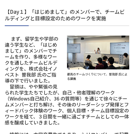
【Day１】「はじめまして」のメンバーで、チームビ
ルディングと目標設定のためのワークを実施
まず、留学生や学部の
違う学生など、「はじめ
まして」のメンバーでチ
ームを作り、多様なワー
クを通したチームビルデ
ィングを、株式会社イノ
ベスト 曽我部 氏のご指
最高のチームづくりについて、曽我部 氏によ
る講義
導の下で行いました。
冒頭は、やや緊張の見
られた学生たちでしたが、自己・他者理解のワーク
（Windows自己紹介、36 の質問等）を通じて徐々にチー
ムメンバーと打ち解け、その後のリーダーシップ発揮とフ
ィードバック体験のワーク、個人目標・チーム目標設定の
ワークを経て、３日間を一緒に過ごすチームとしての一体
感を醸成していきました。