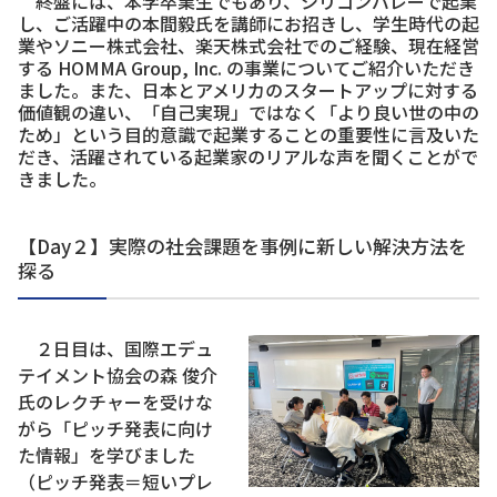
終盤には、本学卒業生でもあり、シリコンバレーで起業
し、ご活躍中の本間毅氏を講師にお招きし、学生時代の起
業やソニー株式会社、楽天株式会社でのご経験、現在経営
する HOMMA Group, Inc.
の事業についてご紹介いただき
ました。また、日本とアメリカのスタートアップに対する
価値観の違い、「自己実現」ではなく「より良い世の中の
ため」という目的意識で起業することの重要性に言及いた
だき、活躍されている起業家のリアルな声を聞くことがで
きました。
【Day２】実際の社会課題を事例に新しい解決方法を
探る
２日目は、国際エデュ
テイメント協会の森 俊介
氏のレクチャーを受けな
がら「ピッチ発表に向け
た情報」を学びました
（ピッチ発表＝短いプレ