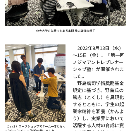
中央大学の先輩でもある本間 氏の講演の様子
2023年9月13日（水）
～15日（金）、『第一回
ノジマアントレプレナー
シップ塾』が開催されま
した。
野島廣司学術奨励基金
規定に基づき、野島氏の
篤志（とくし）を具現化
するとともに、学生の起
業家精神を涵養（かんよ
う）し、実業界において
活躍する人材の育成に資
（Day１）ワークショップでチーム一体となっ
て“ペーパータワー”制作を行いました