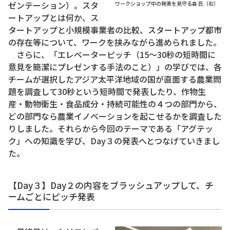
ゼンテーション）。スタ
ワークショップ中の発表を見守る森 氏（右）
ートアップとは何か、ス
タートアップと小規模事業者の比較、スタートアップ都市
の存在等について、ワークを挟みながら進められました。
さらに、「エレベーターピッチ（15〜30秒の短時間に
意見を簡潔にプレゼンする手法のこと）」の学びでは、各
チームが選択したアジア太平洋地域の国が直面する農業問
題を調査して30秒という短時間で発表したり、作物生
産・動物衛生・食品成分・持続可能性の４つの部門から、
どの部門なら農業イノベーションを起こせるかを調査した
りしました。それらから今回のテーマである「アグテッ
ク」への知識を学び、Day３の発表へとつなげていきまし
た。
【Day３】Day２の内容をブラッシュアップして、チ
ームごとにピッチ発表