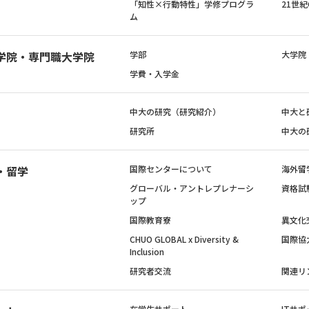
「知性×行動特性」学修プログラ
21世
ム
学院・専門職大学院
学部
大学院
学費・入学金
中大の研究（研究紹介）
中大と
研究所
中大の
・留学
国際センターについて
海外留
グローバル・アントレプレナーシ
資格試
ップ
国際教育寮
異文化
CHUO GLOBAL x Diversity &
国際協
Inclusion
研究者交流
関連リ
在学生サポート
ITサポ