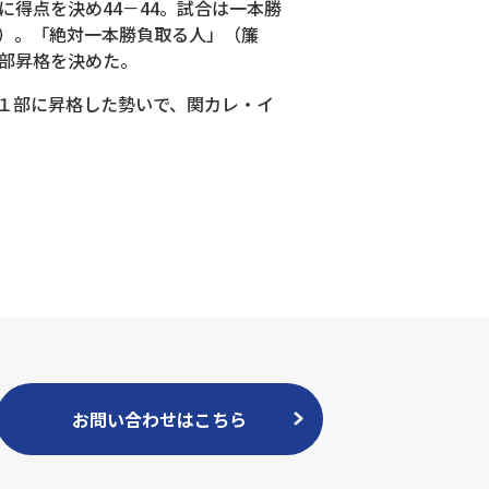
得点を決め44－44。試合は一本勝
田）。「絶対一本勝負取る人」（簾
１部昇格を決めた。
１部に昇格した勢いで、関カレ・イ
お問い合わせはこちら