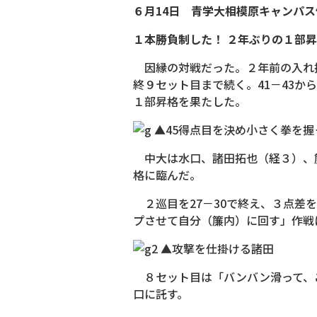
６月14日 青学大相模原キャンパ
１本勝負制した！ ２年ぶりの１部
因縁の対戦だった。２年前の入れ
終９セット目まで続く。41－43か
１部昇格を果たした。
▲45得点目を決め小さく拳を握
中大は水口、諸田拓也（経３）、
格に臨んだ。
２巡目を27－30で終え、３点差
プさせて自分（簾内）に回す」作戦
▲攻撃を仕掛ける諸田
８セット目は「バンバン滑って、こ
口に託す。