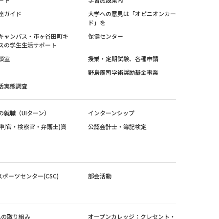
座ガイド
大学への意見は「オピニオンカー
ド」を
キャンパス・市ヶ谷田町キ
保健センター
スの学生生活サポート
談室
授業・定期試験、各種申請
野島廣司学術奨励基金事業
活実態調査
の就職（UIターン）
インターンシップ
裁判官・検察官・弁護士)資
公認会計士・簿記検定
スポーツセンター(CSC)
部会活動
sへの取り組み
オープンカレッジ：クレセント・