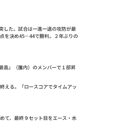
突した。試合は一進一退の攻防が最
点を決め45－44で勝利。２年ぶりの
最高」（簾内）のメンバーで１部昇
で終える。「ロースコアでタイムアッ
詰めて、最終９セット目をエース・水