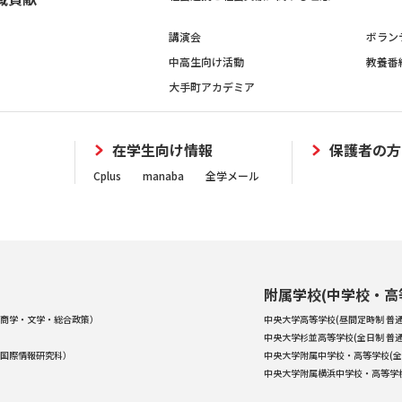
講演会
ボラン
中高生向け活動
教養番
大手町アカデミア
在学生向け情報
保護者の方
Cplus
manaba
全学メール
附属学校(中学校・高
商学・文学・総合政策）
中央大学高等学校(昼間定時制 普通
中央大学杉並高等学校(全日制 普通
国際情報研究科）
中央大学附属中学校・高等学校(全
中央大学附属横浜中学校・高等学校