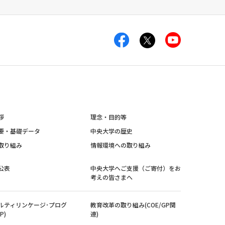
拶
理念・目的等
要・基礎データ
中央大学の歴史
取り組み
情報環境への取り組み
公表
中央大学へご支援（ご寄付）をお
考えの皆さまへ
ルティリンケージ･プログ
教育改革の取り組み(COE/GP関
P)
連)