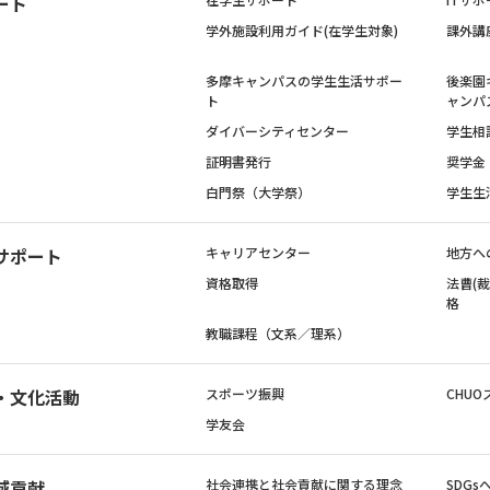
ート
学外施設利用ガイド(在学生対象)
課外講
多摩キャンパスの学生生活サポー
後楽園
ト
ャンパ
ダイバーシティセンター
学生相
証明書発行
奨学金
白門祭（大学祭）
学生生
サポート
キャリアセンター
地方へ
資格取得
法曹(
格
教職課程（文系／理系）
・文化活動
スポーツ振興
CHUO
学友会
域貢献
社会連携と社会貢献に関する理念
SDG