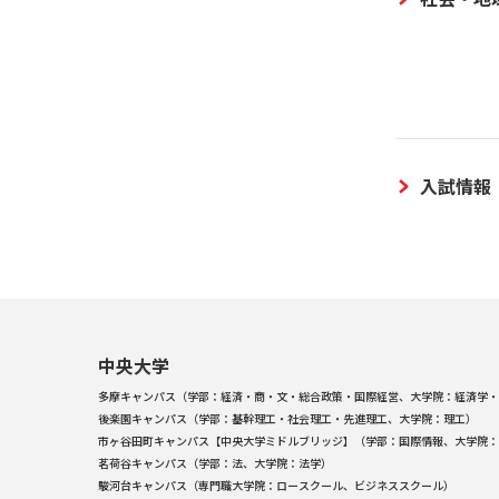
入試情報
中央大学
多摩キャンパス（学部：経済・商・文・総合政策・国際経営、大学院：経済学・
後楽園キャンパス（学部：基幹理工・社会理工・先進理工、大学院：理工）
市ヶ谷田町キャンパス【中央大学ミドルブリッジ】（学部：国際情報、大学院：
茗荷谷キャンパス（学部：法、大学院：法学）
駿河台キャンパス（専門職大学院：ロースクール、ビジネススクール）