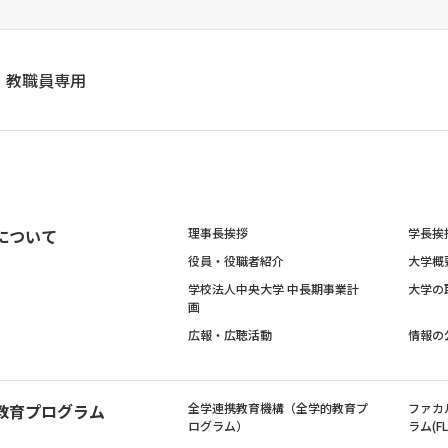
教職員専用
について
理事長挨拶
学長挨
役員・役職者紹介
大学概
学校法人中央大学 中長期事業計
大学の
画
広報・広聴活動
情報の
教育プログラム
全学連携教育機構（全学的教育プ
ファカ
ログラム）
ラム(FL