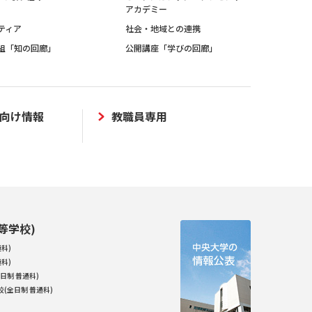
アカデミー
ティア
社会・地域との連携
組「知の回廊」
公開講座「学びの回廊」
向け情報
教職員専用
等学校)
科)
科)
日制 普通科)
(全日制 普通科)