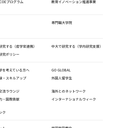
紀COEプログラム
教育イノベーション推進事業
専門職大学院
研究する（産学官連携）
中大で研究する（学内研究支援）
研究ポリシー
学を考えている方へ
GO GLOBAL
験・スキルアップ
外国人留学生
交流ラウンジ
海外とのネットワーク
力・国際貢献
インターナショナルウィーク
ンク
ート
学習施設案内