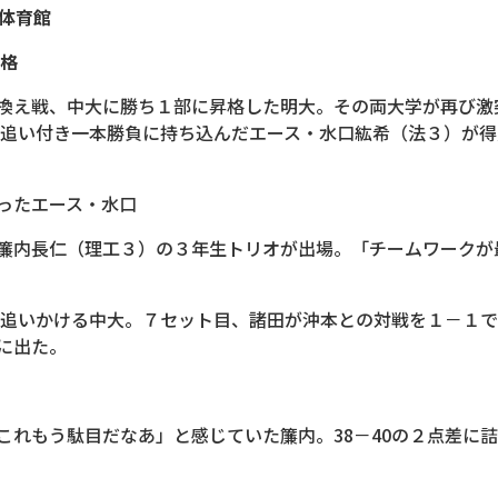
ス体育館
昇格
換え戦、中大に勝ち１部に昇格した明大。その両大学が再び激
ら追い付き一本勝負に持ち込んだエース・水口紘希（法３）が得
ったエース・水口
簾内長仁（理工３）の３年生トリオが出場。「チームワークが
を追いかける中大。７セット目、諸田が沖本との対戦を１－１
に出た。
れもう駄目だなあ」と感じていた簾内。38－40の２点差に