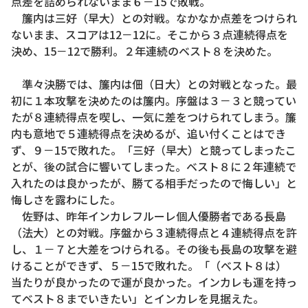
点差を詰められないまま６－15で敗戦。
簾内は三好（早大）との対戦。なかなか点差をつけられ
ないまま、スコアは12－12に。そこから３点連続得点を
決め、15－12で勝利。２年連続のベスト８を決めた。
準々決勝では、簾内は佃（日大）との対戦となった。最
初に１本攻撃を決めたのは簾内。序盤は３－３と競ってい
たが８連続得点を喫し、一気に差をつけられてしまう。簾
内も意地で５連続得点を決めるが、追い付くことはでき
ず、９－15で敗れた。「三好（早大）と競ってしまったこ
とが、後の試合に響いてしまった。ベスト８に２年連続で
入れたのは良かったが、勝てる相手だったので悔しい」と
悔しさを露わにした。
佐野は、昨年インカレフルーレ個人優勝者である長島
（法大）との対戦。序盤から３連続得点と４連続得点を許
し、１－７と大差をつけられる。その後も長島の攻撃を避
けることができず、５－15で敗れた。「（ベスト８は）
当たりが良かったので運が良かった。インカレも運を持っ
てベスト８までいきたい」とインカレを見据えた。