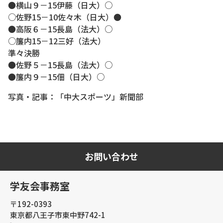
●横山９－15伊藤（日大）○
○佐野15－10佐々木（日大）●
●高阪６－15長島（法大）○
○簾内15－12三好（法大）
準々決勝
●佐野５－15長島（法大）○
●簾内９－15佃（日大）○
写真・記事：「中大スポーツ」新聞部
お問い合わせ
学友会事務室
〒192-0393
東京都八王子市東中野742-1