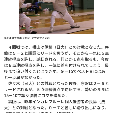
準々決勝で長嶋（法大）と対戦する佐野
４回戦では、横山は伊藤（日大）との対戦となった。序
盤は５－２と順調にリードを奪うが、そこから一気に５点
連続得点を許し、逆転される。何とか１点を取るも、今度
は６点連続得点を許し、一気に差を付けられてしまう。最
後まで追い付くことはできず、９－15でベスト８にはあ
と一歩届かなかった。
佐々木（日大）との対戦となった佐野。序盤は２－６と
リードされるが、５点連続得点で逆転する。勢いのままに
15－10で準々決勝にコマを進めた。
高阪は、昨年インカレフルーレ個人優勝者の長島（法
大）との対戦となった。０－７と苦しい滑り出しになり、