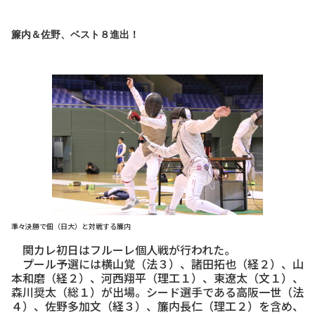
簾内＆佐野、ベスト８進出！
準々決勝で佃（日大）と対戦する簾内
関カレ初日はフルーレ個人戦が行われた。
プール予選には横山覚（法３）、諸田拓也（経２）、山
本和磨（経２）、河西翔平（理工１）、東遼太（文１）、
森川奨太（総１）が出場。シード選手である高阪一世（法
４）、佐野多加文（経３）、簾内長仁（理工２）を含め、