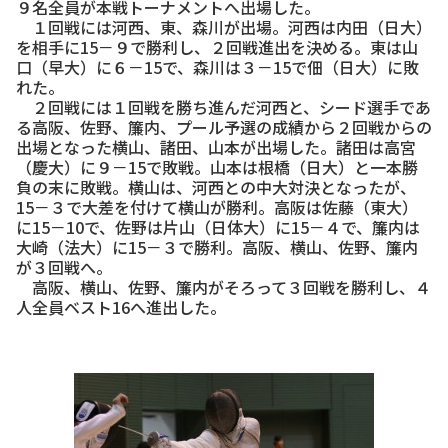
９名全員が本戦トーナメントへ出場した。
１回戦には河西、東、森川が出場。河西は内田（日大）
を相手に15－９で勝利し、２回戦進出を決める。東は山
口（早大）に６－15で、森川は３－15で佃（日大）に敗
れた。
２回戦には１回戦を勝ち進んだ河西と、シード選手であ
る高阪、佐野、簾内、プール予選の成績から２回戦からの
出場となった横山、諸田、山本が出場した。諸田は高宮
（慶大）に９－15で敗戦。山本は根橋（日大）と一本勝
負の末に敗戦。横山は、河西との中大対決となったが、
15－３で大差を付けて横山が勝利。高阪は佐藤（東大）
に15－10で、佐野は片山（日体大）に15－４で、簾内は
大崎（法大）に15－３で勝利。高阪、横山、佐野、簾内
が３回戦へ。
高阪、横山、佐野、簾内がそろって３回戦を勝利し、４
人全員ベスト16へ進出した。