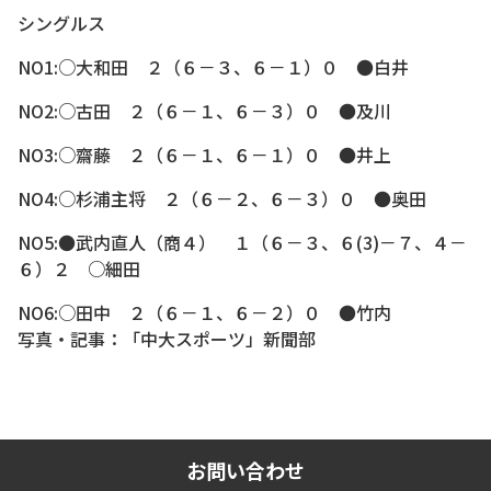
シングルス
NO1:○大和田 ２（６－３、６－１）０ ●白井
NO2:○古田 ２（６－１、６－３）０ ●及川
NO3:○齋藤 ２（６－１、６－１）０ ●井上
NO4:○杉浦主将 ２（６－２、６－３）０ ●奥田
NO5:●武内直人（商４） １（６－３、６(3)－７、４－
６）２ ○細田
NO6:○田中 ２（６－１、６－２）０ ●竹内
写真・記事：「中大スポーツ」新聞部
お問い合わせ