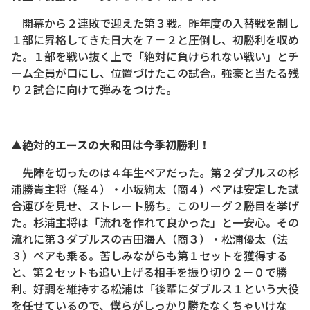
開幕から２連敗で迎えた第３戦。昨年度の入替戦を制し
１部に昇格してきた日大を７－２と圧倒し、初勝利を収め
た。１部を戦い抜く上で「絶対に負けられない戦い」とチ
ーム全員が口にし、位置づけたこの試合。強豪と当たる残
り２試合に向けて弾みをつけた。
▲絶対的エースの大和田は今季初勝利！
先陣を切ったのは４年生ペアだった。第２ダブルスの杉
浦勝貴主将（経４）・小坂絢太（商４）ペアは安定した試
合運びを見せ、ストレート勝ち。このリーグ２勝目を挙げ
た。杉浦主将は「流れを作れて良かった」と一安心。その
流れに第３ダブルスの古田海人（商３）・松浦優太（法
３）ペアも乗る。苦しみながらも第１セットを獲得する
と、第２セットも追い上げる相手を振り切り２－０で勝
利。好調を維持する松浦は「後輩にダブルス１という大役
を任せているので、僕らがしっかり勝たなくちゃいけな