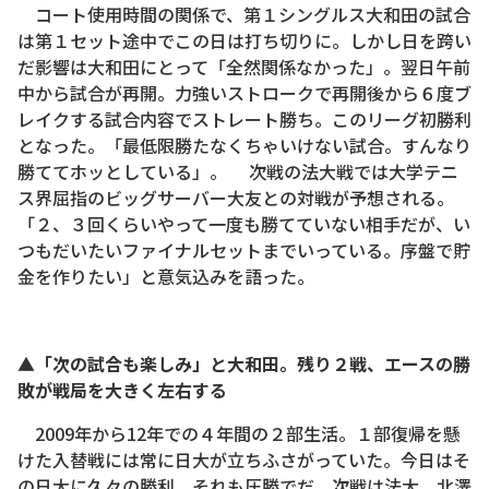
コート使用時間の関係で、第１シングルス大和田の試合
は第１セット途中でこの日は打ち切りに。しかし日を跨い
だ影響は大和田にとって「全然関係なかった」。翌日午前
中から試合が再開。力強いストロークで再開後から６度ブ
レイクする試合内容でストレート勝ち。このリーグ初勝利
となった。「最低限勝たなくちゃいけない試合。すんなり
勝ててホッとしている」。 次戦の法大戦では大学テニ
ス界屈指のビッグサーバー大友との対戦が予想される。
「２、３回くらいやって一度も勝てていない相手だが、い
つもだいたいファイナルセットまでいっている。序盤で貯
金を作りたい」と意気込みを語った。
▲「次の試合も楽しみ」と大和田。残り２戦、エースの勝
敗が戦局を大きく左右する
2009年から12年での４年間の２部生活。１部復帰を懸
けた入替戦には常に日大が立ちふさがっていた。今日はそ
の日大に久々の勝利、それも圧勝でだ。次戦は法大。北澤