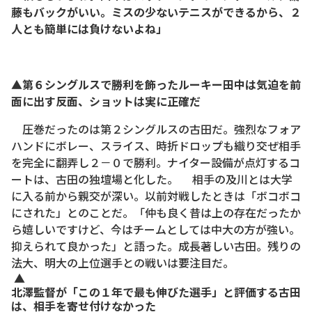
藤もバックがいい。ミスの少ないテニスができるから、２
人とも簡単には負けないよね」
▲第６シングルスで勝利を飾ったルーキー田中は気迫を前
面に出す反面、ショットは実に正確だ
圧巻だったのは第２シングルスの古田だ。強烈なフォア
ハンドにボレー、スライス、時折ドロップも織り交ぜ相手
を完全に翻弄し２－０で勝利。ナイター設備が点灯するコ
ートは、古田の独壇場と化した。 相手の及川とは大学
に入る前から親交が深い。以前対戦したときは「ボコボコ
にされた」とのことだ。「仲も良く昔は上の存在だったか
ら嬉しいですけど、今はチームとしては中大の方が強い。
抑えられて良かった」と語った。成長著しい古田。残りの
法大、明大の上位選手との戦いは要注目だ。
▲
北澤監督が「この１年で最も伸びた選手」と評価する古田
は、相手を寄せ付けなかった