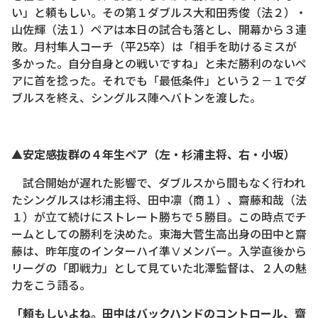
い」と頼もしい。その第１ダブルス大和田秀俊（法２）・
山佐輝（法１）ペアは本日の試合も落とし、開幕から３連
敗。月村隼人コーチ（平25卒）は「相手を助けるミスが
多かった。自分自身との戦いですね」と未だ勝利のないペ
アに首を捻った。それでも「最低条件」という２－１でダ
ブルスを終え、シングルス陣へバトンを渡した。
▲安定感抜群の４年生ペア（左・杉浦主将、右・小坂）
試合開始が遅れた影響で、ダブルスから間もなく行われ
たシングルスは杉浦主将、田中凛（商１）、齋藤和哉（法
１）が立て続けにストレート勝ちで５勝目。この時点でチ
ームとしての勝利を決めた。東海大菅生高出身の田中と齋
藤は、昨年度のインターハイ準Ⅴメンバー。入学直後から
リーグの「即戦力」として見ていた北澤監督は、２人の魅
力をこう語る。
「頼もしいよね。田中はバックハンドのコントロール、齋