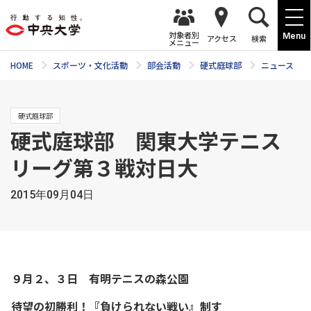
対象者別
Menu
アクセス
検索
メニュー
HOME
スポーツ・文化活動
部会活動
硬式庭球部
ニュース
硬式庭球部
硬式庭球部 関東大学テニス
リーグ第３戦対日大
2015年09月04日
９月２、３日 有明テニスの森公園
待望の初勝利！『負けられない戦い』制す