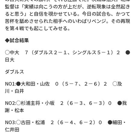
監督は「実績は向こうの方が上だが、逆転現象は全然起き
ると思う」と自信を覗かせている。今日の試合も、かつて
苦杯を舐めさせられた相手へのいわばリベンジ。その再現
を第４戦でも起こしてみせる。
◆試合結果
○中大 ７（ダブルス２－１、シングルス５－１）２ ●
日大
ダブルス
NO1:●大和田・山佐 ０（５－７、２－６）２ ○及
川・白井
NO2:○杉浦主将・小坂 ２（６－３、６－３）０ ●我
謝・松本
NO3:○古田・松浦 ２（６－４、６－２）０ ●細田・
仁井田