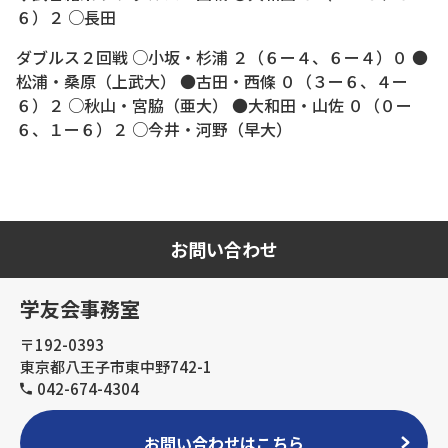
６）２ ○長田
ダブルス２回戦 ○小坂・杉浦 ２（６ー４、６ー４）０ ●
松浦・桑原（上武大） ●古田・西條 ０（３ー６、４ー
６）２ ○秋山・宮脇（亜大） ●大和田・山佐 ０（０ー
６、１ー６）２ ○今井・河野（早大）
お問い合わせ
学友会事務室
〒192-0393
東京都八王子市東中野742-1
042-674-4304
お問い合わせはこちら