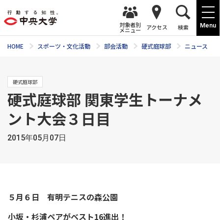
対象者別
Menu
アクセス
検索
メニュー
HOME
スポーツ・文化活動
部会活動
硬式庭球部
ニュース
硬式庭球部
硬式庭球部 関東学生トーナメ
ント大会３日目
2015年05月07日
５月６日 有明テニスの森公園
小坂・杉浦ペアがベスト16進出！