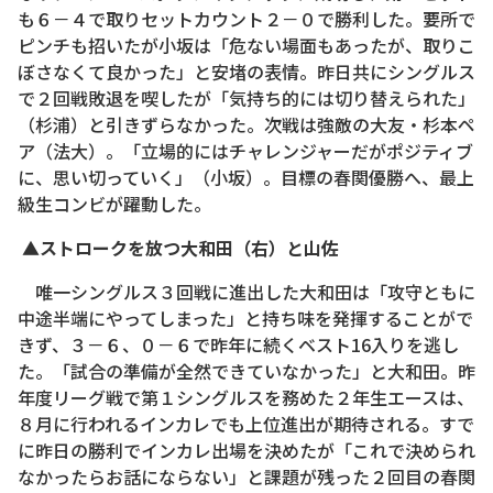
も６－４で取りセットカウント２－０で勝利した。要所で
ピンチも招いたが小坂は「危ない場面もあったが、取りこ
ぼさなくて良かった」と安堵の表情。昨日共にシングルス
で２回戦敗退を喫したが「気持ち的には切り替えられた」
（杉浦）と引きずらなかった。次戦は強敵の大友・杉本ペ
ア（法大）。「立場的にはチャレンジャーだがポジティブ
に、思い切っていく」（小坂）。目標の春関優勝へ、最上
級生コンビが躍動した。
▲ストロークを放つ大和田（右）と山佐
唯一シングルス３回戦に進出した大和田は「攻守ともに
中途半端にやってしまった」と持ち味を発揮することがで
きず、３－６、０－６で昨年に続くベスト16入りを逃し
た。「試合の準備が全然できていなかった」と大和田。昨
年度リーグ戦で第１シングルスを務めた２年生エースは、
８月に行われるインカレでも上位進出が期待される。すで
に昨日の勝利でインカレ出場を決めたが「これで決められ
なかったらお話にならない」と課題が残った２回目の春関