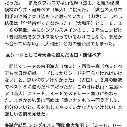
だった。 またダブルスでは山佐輝（法１）と組み優勝
候補の今井・河野ペア（早大）に挑んだ。「試合の入りで
相手の油断に突け込もうと思っていた」（山佐）。しかし
結果は「全然歯が立たなかった」（大和田）と０－６、１
－６の完敗。共にシングルスメインの１、２年生コンビは
「普段練習でダブルスをやっているわけでもなく、まだか
み合っていない」（大和田）と力の差が出てしまった。
▲シードとして今大会に臨んだ古田・西條ペア
同じくシードの古田海人（商３）・西條一真（商３）ペ
アも本日が初戦。「『しっかりシードを守らなければいけ
ない』と、思い切りいけなかった」（古田）。２月の新進
でベスト８に進んだペアだったが、この日は秋山・宮脇ペ
ア（亜大）に３－６、４－６でストレート負けに終わっ
た。まさかの結果に西條は「戦い方をもう一回見直して、
自分のいいところを出してやっていかなきゃいけない」と
厳しい表情を見せた。
◆試合結果
シングルス３回戦 ●大和田 ０（３ー６、０ー