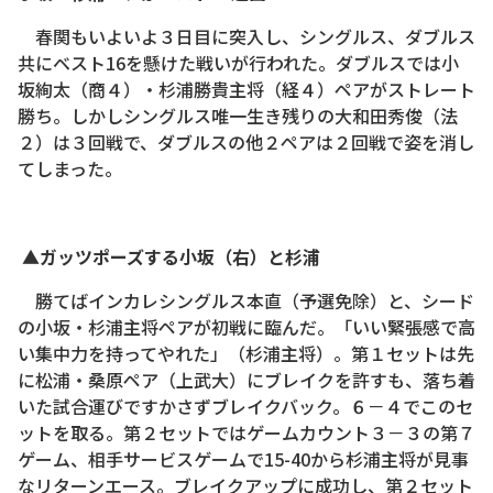
春関もいよいよ３日目に突入し、シングルス、ダブルス
共にベスト16を懸けた戦いが行われた。ダブルスでは小
坂絢太（商４）・杉浦勝貴主将（経４）ペアがストレート
勝ち。しかしシングルス唯一生き残りの大和田秀俊（法
２）は３回戦で、ダブルスの他２ペアは２回戦で姿を消し
てしまった。
▲ガッツポーズする小坂（右）と杉浦
勝てばインカレシングルス本直（予選免除）と、シード
の小坂・杉浦主将ペアが初戦に臨んだ。「いい緊張感で高
い集中力を持ってやれた」（杉浦主将）。第１セットは先
に松浦・桑原ペア（上武大）にブレイクを許すも、落ち着
いた試合運びですかさずブレイクバック。６－４でこのセ
ットを取る。第２セットではゲームカウント３－３の第７
ゲーム、相手サービスゲームで15-40から杉浦主将が見事
なリターンエース。ブレイクアップに成功し、第２セット