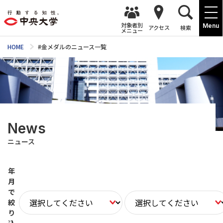
対象者別
Menu
アクセス
検索
メニュー
HOME
#金メダルのニュース一覧
News
ニュース
年
月
で
絞
り