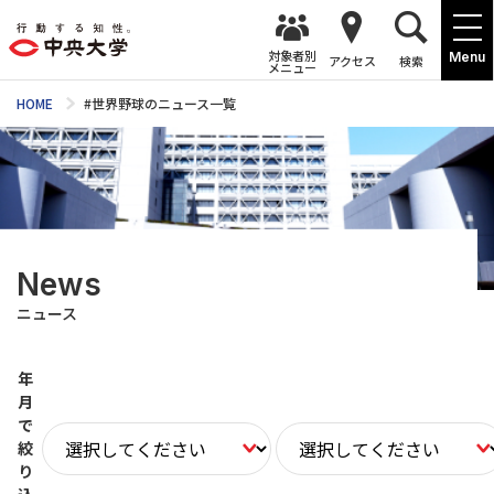
対象者別
Menu
アクセス
検索
メニュー
HOME
#世界野球のニュース一覧
News
ニュース
年
月
で
絞
り