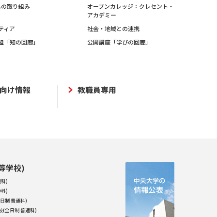
sへの取り組み
オープンカレッジ：クレセント・
アカデミー
ティア
社会・地域との連携
組「知の回廊」
公開講座「学びの回廊」
向け情報
教職員専用
等学校)
科)
科)
日制 普通科)
(全日制 普通科)