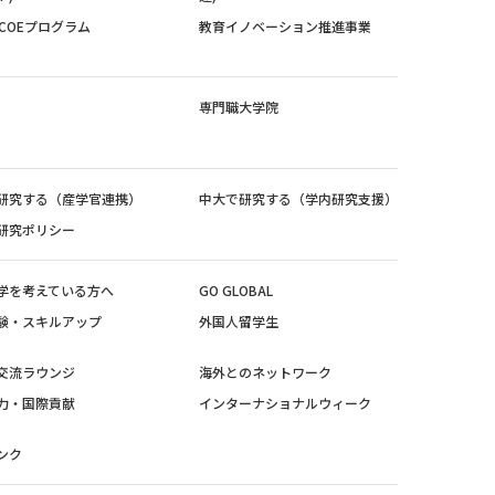
紀COEプログラム
教育イノベーション推進事業
専門職大学院
研究する（産学官連携）
中大で研究する（学内研究支援）
研究ポリシー
学を考えている方へ
GO GLOBAL
験・スキルアップ
外国人留学生
交流ラウンジ
海外とのネットワーク
力・国際貢献
インターナショナルウィーク
ンク