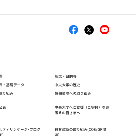
拶
理念・目的等
要・基礎データ
中央大学の歴史
取り組み
情報環境への取り組み
公表
中央大学へご支援（ご寄付）をお
考えの皆さまへ
ルティリンケージ･プログ
教育改革の取り組み(COE/GP関
P)
連)