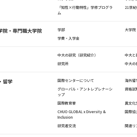
「知性×行動特性」学修プログラ
21世
ム
学院・専門職大学院
学部
大学院
学費・入学金
中大の研究（研究紹介）
中大と
研究所
中大の
・留学
国際センターについて
海外留
グローバル・アントレプレナーシ
資格試
ップ
国際教育寮
異文化
CHUO GLOBAL x Diversity &
国際協
Inclusion
研究者交流
関連リ