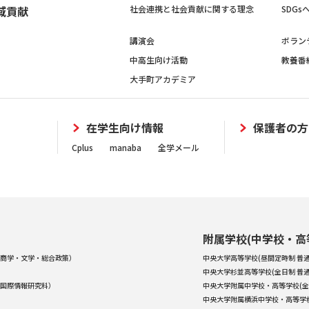
域貢献
社会連携と社会貢献に関する理念
SDG
講演会
ボラン
中高生向け活動
教養番
大手町アカデミア
在学生向け情報
保護者の方
Cplus
manaba
全学メール
附属学校(中学校・高
商学・文学・総合政策）
中央大学高等学校(昼間定時制 普通
中央大学杉並高等学校(全日制 普通
国際情報研究科）
中央大学附属中学校・高等学校(全
中央大学附属横浜中学校・高等学校