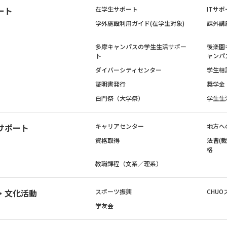
ート
在学生サポート
ITサポ
学外施設利用ガイド(在学生対象)
課外講
多摩キャンパスの学生生活サポー
後楽園
ト
ャンパ
ダイバーシティセンター
学生相
証明書発行
奨学金
白門祭（大学祭）
学生生
サポート
キャリアセンター
地方へ
資格取得
法曹(
格
教職課程（文系／理系）
・文化活動
スポーツ振興
CHUO
学友会