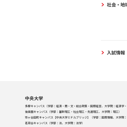
社会・地
入試情報
中央大学
多摩キャンパス（学部：経済・商・文・総合政策・国際経営、大学院：経済学・
後楽園キャンパス（学部：基幹理工・社会理工・先進理工、大学院：理工）
市ヶ谷田町キャンパス【中央大学ミドルブリッジ】（学部：国際情報、大学院：
茗荷谷キャンパス（学部：法、大学院：法学）