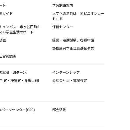
ート
学習施設案内
座ガイド
大学への意見は「オピニオンカー
ド」を
キャンパス・市ヶ谷田町キ
保健センター
スの学生生活サポート
談室
授業・定期試験、各種申請
野島廣司学術奨励基金事業
活実態調査
の就職（UIターン）
インターンシップ
裁判官・検察官・弁護士)資
公認会計士・簿記検定
スポーツセンター(CSC)
部会活動