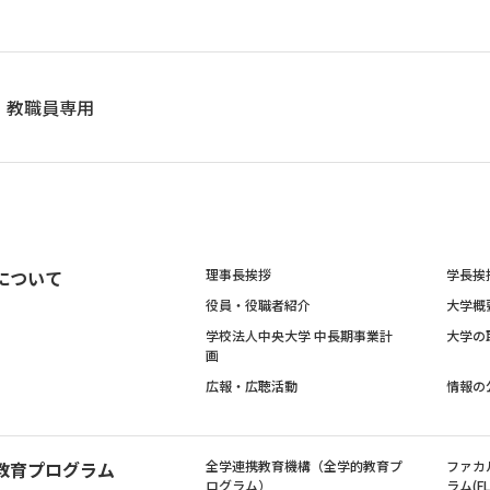
教職員専用
について
理事長挨拶
学長挨
役員・役職者紹介
大学概
学校法人中央大学 中長期事業計
大学の
画
広報・広聴活動
情報の
教育プログラム
全学連携教育機構（全学的教育プ
ファカ
ログラム）
ラム(FL