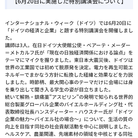
【6月20日に実施した特別講演会について】
インターナショナル・ウィーク（ドイツ）では6月20日に
「ドイツの経済と企業」と題する特別講演会を開催しまし
た。
講師は3人。在日ドイツ大使館公使・ベアーテ・メーダー
＝メトカルフ氏が「現在の日独経済関係における論点」を
テーマにマイクを握りました。東日本大震災後、ドイツは
世界の工業国では初めて脱原発を決定。電力を再生可能エ
ネルギーでまかなう方針に転換した経緯と効果などを力説
しました。時節柄、最大関心事のテーマだけに会場には身
を乗り出して聞き入る学生の姿が目立ちました。
続いて解熱・鎮痛薬"アスピリン"の発明で知られる世界的
総合製薬グローバル企業のバイエルホールディング社・代
表取締役社長ハンスディーター・ハウスナー氏が「ドイツ
企業の魅力～バイエル社の場合～」について、生活の質の
向上を目指す同社の社会貢献活動を中心に説明しました。
ヘルスケア、農薬関連、先端素材の領域を中核とする同社