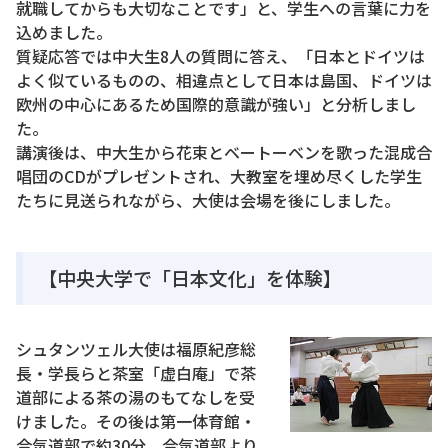
就職してからも大切なことです」と、学生への言葉に力を
込めました。
質疑応答では中大生8人の質問に答え、「日本とドイツは
よく似ているものの、相違点として日本は島国、ドイツは
欧州の中心にあるため国際的意識が強い」と分析しまし
た。
講演後は、中大生から花束とベートーベンを歌った混成合
唱団のCDがプレゼントされ、大教室を埋め尽くした学生
たちに見送られながら、大使は会場を後にしました。
【中央大学で「日本文化」を体験】
シュタンツェル大使は福原紀彦総
長・学長らと茶室「虚白庵」で茶
道部による茶の湯のもてなしを受
けました。その後は第一体育館・
合気道部で約30分、合気道部より