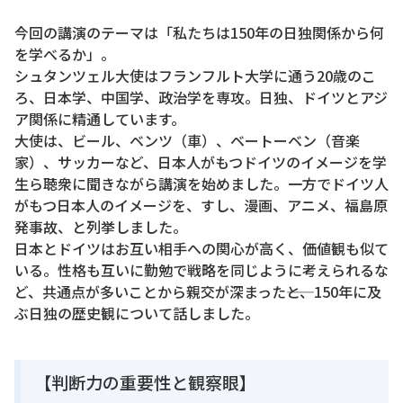
今回の講演のテーマは「私たちは150年の日独関係から何
を学べるか」。
シュタンツェル大使はフランフルト大学に通う20歳のこ
ろ、日本学、中国学、政治学を専攻。日独、ドイツとアジ
ア関係に精通しています。
大使は、ビール、ベンツ（車）、ベートーベン（音楽
家）、サッカーなど、日本人がもつドイツのイメージを学
生ら聴衆に聞きながら講演を始めました。一方でドイツ人
がもつ日本人のイメージを、すし、漫画、アニメ、福島原
発事故、と列挙しました。
日本とドイツはお互い相手への関心が高く、価値観も似て
いる。性格も互いに勤勉で戦略を同じように考えられるな
ど、共通点が多いことから親交が深まった――と、150年に及
ぶ日独の歴史観について話しました。
【判断力の重要性と観察眼】