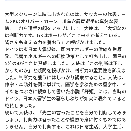
大型スクリーンに映し出されたのは、サッカーの代表チー
ムGKのオリバー・カーン、川島永嗣両選手の真剣な表
情。これら選手の顔をアップにして、大使は、「大切なの
は判断力です。GKはボールがどこに来るか考えている。
皆さんも考える力を養おう」と呼びかけました。
ドイツは東日本大震災後、国内エネルギーの供給を脱原
発、代替エネルギーへの転換政策として打ち出し、国民の
5分の4がこれに賛成しました。大使は「この判断は正し
かったのか」と疑問を投げかけ、判断力の重要性を訴えま
した。判断力を養うにはしっかり観察すること。大使は、
作家・森鴎外を例に挙げて、医学を学ぶための留学中、ド
イツをつぶさに観察して書いた小説「舞姫」には、当時の
ドイツ、日本人留学生の暮らしぶりが如実に表れていると
絶賛しました。
続いて大使は、「先生の言ったことを自分で判断してみま
しょう。判断力は習ったことや模倣で身に付くものではあ
りません。自分で判断する、これは日常生活、大学生活、