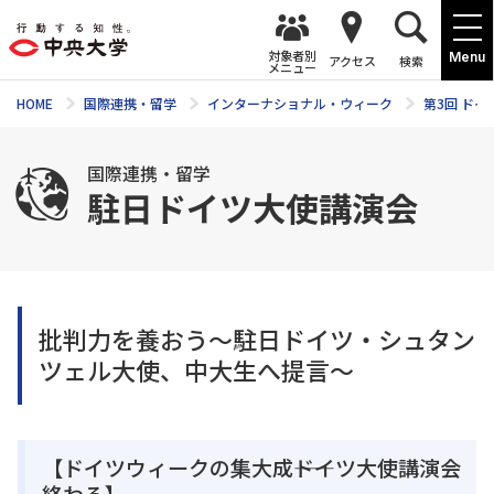
対象者別
Menu
アクセス
検索
メニュー
HOME
国際連携・留学
インターナショナル・ウィーク
第3回 ドイ
国際連携・留学
駐日ドイツ大使講演会
批判力を養おう～駐日ドイツ・シュタン
ツェル大使、中大生へ提言～
【ドイツウィークの集大成――ドイツ大使講演会
終わる】