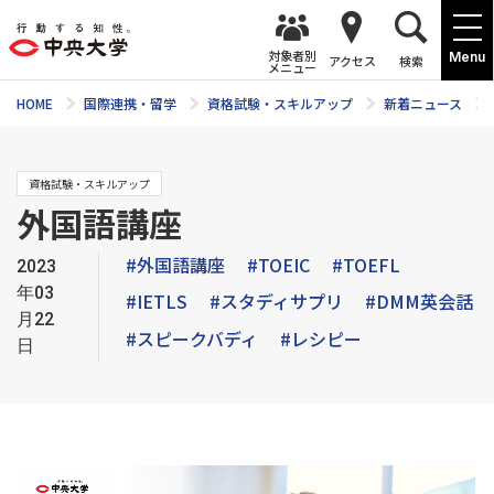
対象者別
Menu
アクセス
検索
メニュー
HOME
国際連携・留学
資格試験・スキルアップ
新着ニュース
資格試験・スキルアップ
外国語講座
#外国語講座
#TOEIC
#TOEFL
2023
年03
#IETLS
#スタディサプリ
#DMM英会話
月22
#スピークバディ
#レシピー
日