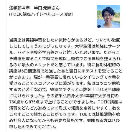
法学部４年 半田 元輝さん
TOEIC講座ハイレベルコース
(
受講)
当講座は英語学習をしたい気持ちがあるけど、ついつい後回
しにしてしまう方にぴったりです。大学生活は勉強にサーク
ル、バイトや校外学習等きっと忙しいと思います。だからこ
そ講座を取ることで時間を確保し勉強できる環境を整えられ
るのが最大のメリットだと感じています。特に長期休暇時の
講座は5日間連続で勉強したあと翌日にIPテストを受けること
ができます。脳が一番英語に慣れているタイミングで本番を
受けることでスコアアップに繋がります。私はコツコツ勉強
するのが苦手なので、短期間でグッと点数を上げれる当講座
に助けられました。その結果私自身大学4年間で大学当初の
760点から875点まで上げることができました。TOEIC講座は
演習をどんどん進めていく形式で知識を定着しやすく、数を
こなすことで慣れることができます。TOEICは就職活動を始
め社会人になってからも必要な資格です。興味ある方はぜひ
申し込んでみてください。