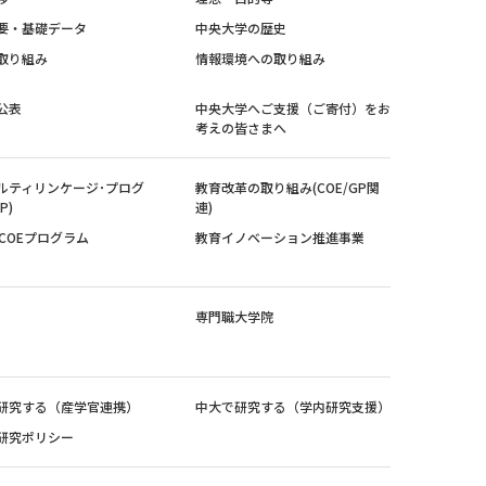
要・基礎データ
中央大学の歴史
取り組み
情報環境への取り組み
公表
中央大学へご支援（ご寄付）をお
考えの皆さまへ
ルティリンケージ･プログ
教育改革の取り組み(COE/GP関
P)
連)
紀COEプログラム
教育イノベーション推進事業
専門職大学院
研究する（産学官連携）
中大で研究する（学内研究支援）
研究ポリシー