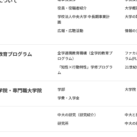
について
役員・役職者紹介
大学概
学校法人中央大学 中長期事業計
大学の
画
広報・広聴活動
情報の
教育プログラム
全学連携教育機構（全学的教育プ
ファカ
ログラム）
ラム(FL
「知性×行動特性」学修プログラ
21世
ム
学院・専門職大学院
学部
大学院
学費・入学金
中大の研究（研究紹介）
中大と
研究所
中大の