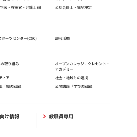
裁判官・検察官・弁護士)資
公認会計士・簿記検定
スポーツセンター(CSC)
部会活動
sへの取り組み
オープンカレッジ：クレセント・
アカデミー
ティア
社会・地域との連携
組「知の回廊」
公開講座「学びの回廊」
向け情報
教職員専用