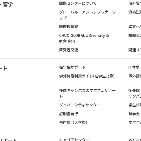
・留学
国際センターについて
海外留
グローバル・アントレプレナーシ
資格試
ップ
国際教育寮
異文化
CHUO GLOBAL x Diversity &
国際協
Inclusion
研究者交流
関連リ
ート
在学生サポート
ITサポ
学外施設利用ガイド(在学生対象)
課外講
多摩キャンパスの学生生活サポー
後楽園
ト
ャンパ
ダイバーシティセンター
学生相
証明書発行
奨学金
白門祭（大学祭）
学生生
サポート
キャリアセンター
地方へ