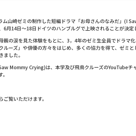
山崎ゼミの制作した短編ドラマ「お母さんのなみだ」(I Saw Mom
、6月14日～18日ドイツのハンブルグで上映されることが決定
母親の涙を見た体験をもとに、3，4年のゼミ生全員でドラマ
クルーズ」や俳優の方々をはじめ、多くの協力を得て、ゼミと
きました。
aw Mommy Crying)は、本学及び飛鳥クルーズのYouTu
す。
らご覧いただけます。