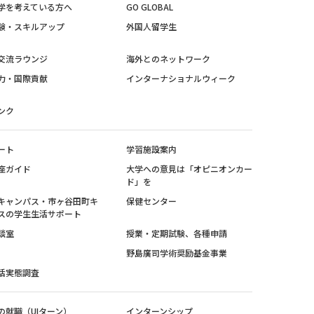
学を考えている方へ
GO GLOBAL
験・スキルアップ
外国人留学生
交流ラウンジ
海外とのネットワーク
力・国際貢献
インターナショナルウィーク
ンク
ート
学習施設案内
座ガイド
大学への意見は「オピニオンカー
ド」を
キャンパス・市ヶ谷田町キ
保健センター
スの学生生活サポート
談室
授業・定期試験、各種申請
野島廣司学術奨励基金事業
活実態調査
の就職（UIターン）
インターンシップ