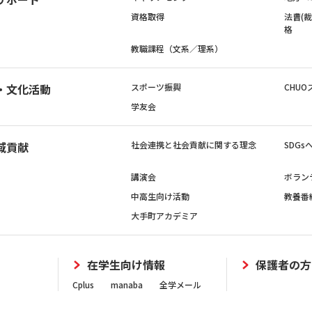
資格取得
法曹(
格
教職課程（文系／理系）
・文化活動
スポーツ振興
CHUO
学友会
域貢献
社会連携と社会貢献に関する理念
SDG
講演会
ボラン
中高生向け活動
教養番
大手町アカデミア
在学生向け情報
保護者の方
Cplus
manaba
全学メール