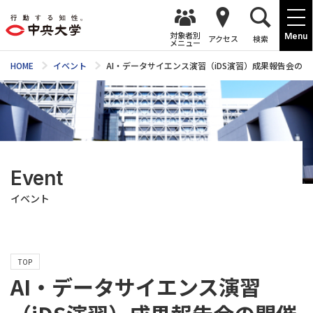
対象者別
Menu
アクセス
検索
メニュー
HOME
イベント
AI・データサイエンス演習（iDS演習）成果報告会の
Event
イベント
TOP
AI・データサイエンス演習