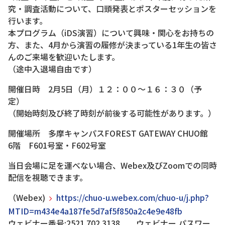
究・調査活動について、口頭発表とポスターセッションを
行います。
本プログラム（iDS演習）について興味・関心をお持ちの
方、また、4月から演習の履修が決まっている1年生の皆さ
んのご来場を歓迎いたします。
（途中入退場自由です）
開催日時 2月5日（月）１２：００～１６：３０（予
定）
（開始時刻及び終了時刻が前後する可能性があります。）
開催場所 多摩キャンパスFOREST GATEWAY CHUO館
6階 F601号室・F602号室
当日会場に足を運べない場合、Webex及びZoomでの同時
配信を視聴できます。
（Webex)
https://chuo-u.webex.com/chuo-u/j.php?
MTID=m434e4a187fe5d7af5f850a2c4e9e48fb
ウェビナー番号:2521 702 3138 ウェビナー パスワー