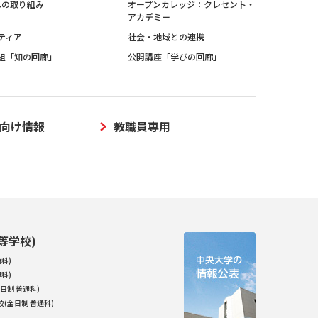
sへの取り組み
オープンカレッジ：クレセント・
アカデミー
ティア
社会・地域との連携
組「知の回廊」
公開講座「学びの回廊」
向け情報
教職員専用
等学校)
科)
科)
日制 普通科)
(全日制 普通科)