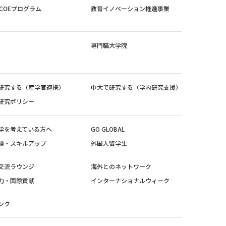
紀COEプログラム
教育イノベーション推進事業
専門職大学院
研究する（産学官連携）
中大で研究する（学内研究支援）
研究ポリシー
学を考えている方へ
GO GLOBAL
験・スキルアップ
外国人留学生
交流ラウンジ
海外とのネットワーク
力・国際貢献
インターナショナルウィーク
ンク