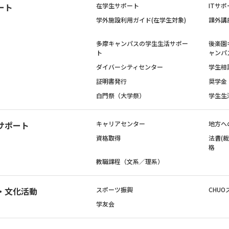
ート
在学生サポート
ITサポ
学外施設利用ガイド(在学生対象)
課外講
多摩キャンパスの学生生活サポー
後楽園
ト
ャンパ
ダイバーシティセンター
学生相
証明書発行
奨学金
白門祭（大学祭）
学生生
サポート
キャリアセンター
地方へ
資格取得
法曹(
格
教職課程（文系／理系）
・文化活動
スポーツ振興
CHUO
学友会