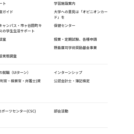
ート
学習施設案内
座ガイド
大学への意見は「オピニオンカー
ド」を
キャンパス・市ヶ谷田町キ
保健センター
スの学生生活サポート
談室
授業・定期試験、各種申請
野島廣司学術奨励基金事業
活実態調査
の就職（UIターン）
インターンシップ
裁判官・検察官・弁護士)資
公認会計士・簿記検定
スポーツセンター(CSC)
部会活動