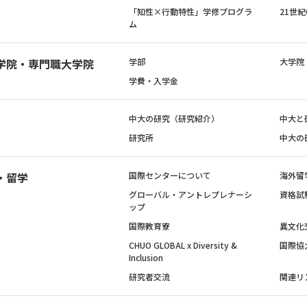
「知性×行動特性」学修プログラ
21世
ム
学院・専門職大学院
学部
大学院
学費・入学金
中大の研究（研究紹介）
中大と
研究所
中大の
・留学
国際センターについて
海外留
グローバル・アントレプレナーシ
資格試
ップ
国際教育寮
異文化
CHUO GLOBAL x Diversity &
国際協
Inclusion
研究者交流
関連リ