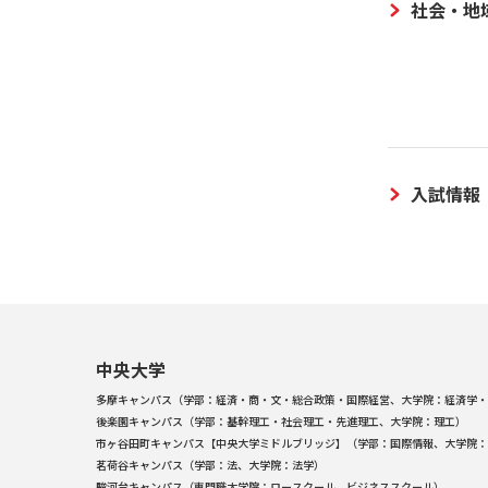
社会・地
入試情報
中央大学
多摩キャンパス（学部：経済・商・文・総合政策・国際経営、大学院：経済学・
後楽園キャンパス（学部：基幹理工・社会理工・先進理工、大学院：理工）
市ヶ谷田町キャンパス【中央大学ミドルブリッジ】（学部：国際情報、大学院：
茗荷谷キャンパス（学部：法、大学院：法学）
駿河台キャンパス（専門職大学院：ロースクール、ビジネススクール）