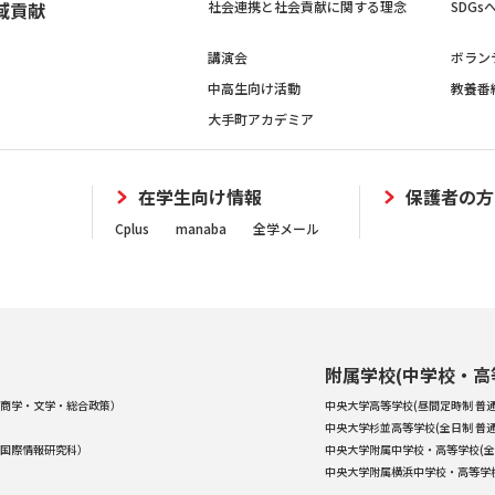
域貢献
社会連携と社会貢献に関する理念
SDG
講演会
ボラン
中高生向け活動
教養番
大手町アカデミア
在学生向け情報
保護者の方
Cplus
manaba
全学メール
附属学校(中学校・高
商学・文学・総合政策）
中央大学高等学校(昼間定時制 普通
中央大学杉並高等学校(全日制 普通
国際情報研究科）
中央大学附属中学校・高等学校(全
中央大学附属横浜中学校・高等学校