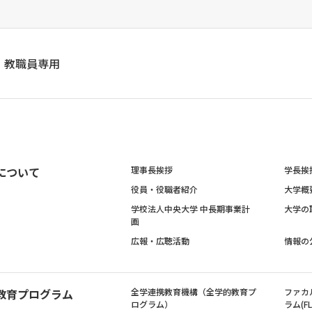
教職員専用
について
理事長挨拶
学長挨
役員・役職者紹介
大学概
学校法人中央大学 中長期事業計
大学の
画
広報・広聴活動
情報の
教育プログラム
全学連携教育機構（全学的教育プ
ファカ
ログラム）
ラム(FL