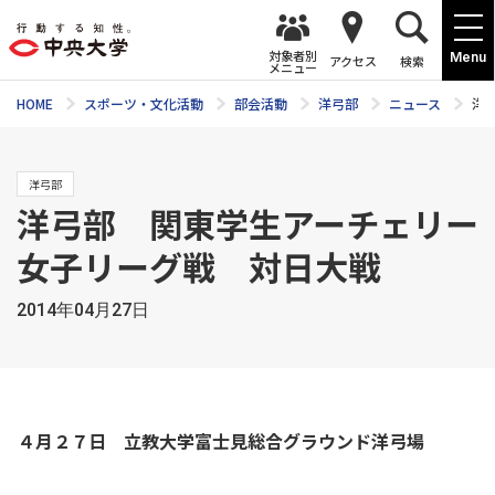
対象者別
Menu
アクセス
検索
メニュー
HOME
スポーツ・文化活動
部会活動
洋弓部
ニュース
洋
洋弓部
洋弓部 関東学生アーチェリー
女子リーグ戦 対日大戦
2014年04月27日
４月２７日 立教大学富士見総合グラウンド洋弓場