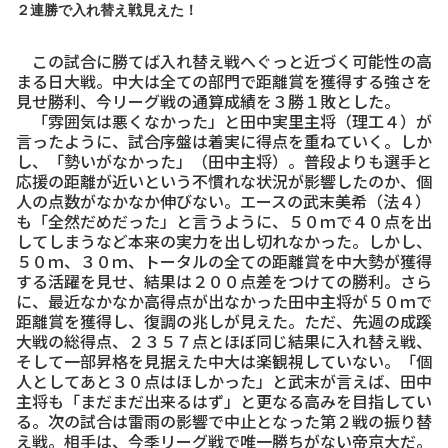
２連勝で入れ替え戦見えた！
この試合に勝てば入れ替え戦へぐっと近づく可能性の高
まる日大戦。中大は全ての部門で距離賞を獲得する強さを
見せ勝利、今リーグ戦の通算成績を３勝１敗とした。
「雰囲気は悪くなかった」と田中実里主将（理工４）が
言ったように、試合序盤は着実に得点を重ねていく。しか
し、「勢いがなかった」（田中主将）。普段よりも選手と
応援の距離が近いという不慣れな状況が影響したのか、個
人の点数がなかなか伸びない。エースの武末美希（法４）
も「全然だめだった」と言うように、５０ｍで４０点を出
してしまうなど本来の実力を出し切れなかった。しかし、
５０ｍ、３０ｍ、トータルの全ての距離賞を中大勢が獲得
する活躍を見せ、結果は２００点差をつけての勝利。さら
に、最近なかなか高得点が出なかった田中主将が５０ｍで
距離賞を獲得し、復調の兆しが見えた。ただ、先週の成蹊
大戦の総得点、２３５７点とほぼ同じ結果に入れ替え戦、
そして一部昇格を見据えた中大は楽観視していない。「個
人としてあと３０点はほしかった」と武末が言えば、田中
主将も「まだまだ出来るはず」と更なる高みを目指してい
る。次の試合は雷雨の影響で中止となった第２戦の振り替
え戦。相手は、今季リーグ戦で唯一勝ちがない帝京大だ。