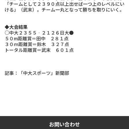
「チームとして２３９０点以上出せば一つ上のレベルにい
ける」（武末）。チーム一丸となって勝ちを取りにいく。
◆大会結果
○中大２３５５‐２１２６日大●
５０m距離賞＝田中 ２８１点
３０ｍ距離賞＝鈴木 ３２７点
トータル距離賞＝武末 ６０１点
記事：「中大スポーツ」新聞部
お問い合わせ