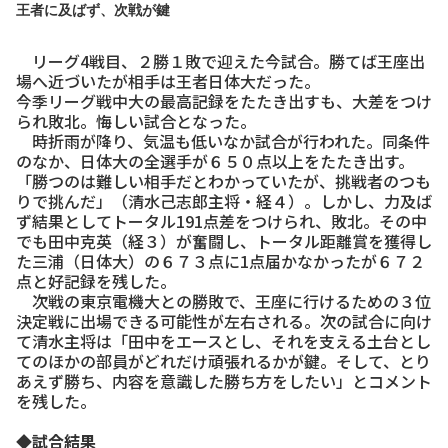
王者に及ばず、次戦が鍵
リーグ4戦目、２勝１敗で迎えた今試合。勝てば王座出
場へ近づいたが相手は王者日体大だった。
今季リーグ戦中大の最高記録をたたき出すも、大差をつけ
られ敗北。悔しい試合となった。
時折雨が降り、気温も低いなか試合が行われた。同条件
のなか、日体大の全選手が６５０点以上をたたき出す。
「勝つのは難しい相手だとわかっていたが、挑戦者のつも
りで挑んだ」（清水己志郎主将・経４）。しかし、力及ば
ず結果としてトータル191点差をつけられ、敗北。その中
でも田中克英（経３）が奮闘し、トータル距離賞を獲得し
た三浦（日体大）の６７３点に1点届かなかったが６７２
点と好記録を残した。
次戦の東京電機大との勝敗で、王座に行けるための３位
決定戦に出場できる可能性が左右される。次の試合に向け
て清水主将は「田中をエースとし、それを支える土台とし
てのほかの部員がどれだけ頑張れるかが鍵。そして、とり
あえず勝ち、内容を意識した勝ち方をしたい」とコメント
を残した。
◆試合結果