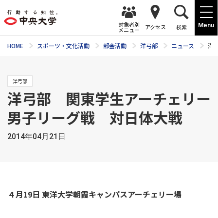
対象者別
Menu
アクセス
検索
メニュー
HOME
スポーツ・文化活動
部会活動
洋弓部
ニュース
洋
洋弓部
洋弓部 関東学生アーチェリー
男子リーグ戦 対日体大戦
2014年04月21日
４月19日 東洋大学朝霞キャンパスアーチェリー場