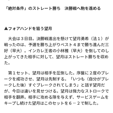
「絶対条件」のストレート勝ち 決勝戦へ駒を進める
▲フォアハンドを狙う望月
大会は３日目。決勝戦進出を懸けて望月勇希（法１）が
戦ったのは、予選を勝ち上がりベスト４まで勝ち進んだ三
好（早大）。インカレ王者の小林雅（早大）を倒してのし
上がってきた相手に対して、望月はストレート勝ちを収め
た。
第１セット、望月は相手を圧倒した。序盤に２度のブレ
ークを成功させ、望月は先制する。「いつも（自分がブレ
ークした後）すぐブレークされてしまう」と話す望月だ
が、今日は違いを見せつける。望月は強力なストロークで
相手を翻弄。相手に攻める隙を与えず、サービスゲームを
キープし続けた望月はこのセットを６－２で制した。