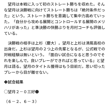
望月は本戦に入って初のストレート勝ちを収めた。そん
な望月は決勝戦に向けてストレート勝ちは「絶対条件だっ
た」という。ストレート勝ちを意識して集中力高めていっ
た。「自分から攻める展開とコントロールする展開のメリ
ハリがあった」と準決勝の快勝ぶりを月村コーチも評価し
ている。
決勝戦の相手は上杉（慶大）。望月と上杉は清風高校の
出身だ。上杉は望月の２つ上の先輩となるが、公式戦での
対戦経験は無いという。「面白い試合になると思うのでそ
れを楽しんで。良いプレーができればと思っている」と望
月は語る。望月のタイトル獲得はもう目前だ。思い切った
プレーから目が離せない。
◆試合結果
○望月２－０三好●
（６－２、６－３）