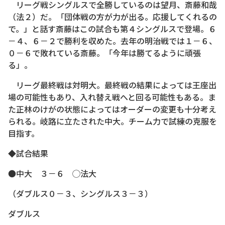
リーグ戦シングルスで全勝しているのは望月、斎藤和哉
（法２）だ。「団体戦の方が力が出る。応援してくれるの
で。」と話す斎藤はこの試合も第４シングルスで登場。６
－４、６－２で勝利を収めた。去年の明治戦では１－６、
０－６で敗れている斎藤。「今年は勝てるように頑張
る」。
リーグ最終戦は対明大。最終戦の結果によっては王座出
場の可能性もあり、入れ替え戦へと回る可能性もある。ま
た正林のけがの状態によってはオーダーの変更も十分考え
られる。岐路に立たされた中大。チーム力で試練の克服を
目指す。
◆試合結果
●中大 ３－６ ◯法大
（ダブルス０－３、シングルス３－３）
ダブルス