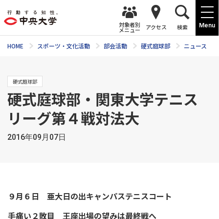
対象者別
Menu
アクセス
検索
メニュー
HOME
スポーツ・文化活動
部会活動
硬式庭球部
ニュース
硬式庭球部
硬式庭球部・関東大学テニス
リーグ第４戦対法大
2016年09月07日
９月６日 亜大日の出キャンパステニスコート
手痛い２敗目 王座出場の望みは最終戦へ