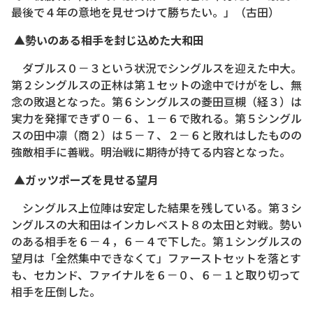
最後で４年の意地を見せつけて勝ちたい。」（古田）
▲勢いのある相手を封じ込めた大和田
ダブルス０－３という状況でシングルスを迎えた中大。
第２シングルスの正林は第１セットの途中でけがをし、無
念の敗退となった。第６シングルスの菱田亘槻（経３）は
実力を発揮できず０－６、１－６で敗れる。第５シングル
スの田中凛（商２）は５－７、２－６と敗れはしたものの
強敵相手に善戦。明治戦に期待が持てる内容となった。
▲ガッツポーズを見せる望月
シングルス上位陣は安定した結果を残している。第３シ
ングルスの大和田はインカレベスト８の太田と対戦。勢い
のある相手を６－４，６－４で下した。第１シングルスの
望月は「全然集中できなくて」ファーストセットを落とす
も、セカンド、ファイナルを６－０、６－１と取り切って
相手を圧倒した。