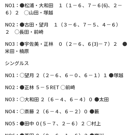
NO1：●松浦・大和田 １（１－６、７－６(6)、２－
６）２ ◯山田・塚越
NO2：●古田・望月 １（３－６、７－５、４－６）
２ ○長田・前崎
NO3：●宇佐美・正林 ０（２－６、６(3)－７）２ ●
米田・楠原
シングルス
NO1：○望月 ２（２－６、６－０、６－１）１ ●塚越
NO2：●正林 ５－５RET ◯前崎
NO3：○大和田 ２（６－４、６－４）０ ●太田
NO4：○斎藤 ２（６－４、６－２）０ ●藪
NO5：●田中 ０(５－７、２－６）２ ○村上