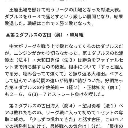
王座出場を懸けて戦うリーグの山場となった対法大戦。
ダブルスを０－３で落とすという厳しい展開となり、結果
敗退した。戦績はこれで２勝２敗となった。
▲第２ダブルスの古田（奥）・望月組
中大がリーグを戦う上で鍵となってくるのはダブルスだ
が、エンジンがかかり切らなかった。第１ダブルスの松浦
優太（法４）・大和田秀俊（法３）は勝負をファイナルセ
ットまで持ち越すものの敗退。相手について「ずっと組ん
でる分、噛み合ってて強くて」と振り返る大和田。ペアと
して組んでいる時間の違いが結果に結びついた。好調だっ
た第３ダブルスの宇佐美晧一（経２）・正林知大（商１）
も２－６、６(3)－７とストレート負けを喫した。
第２ダブルスの古田海人（商４）・望月勇希（法１）ペ
アは敗れたものの、リーグ戦に入って初めて１セットの奪
取に成功。「少しずつ慣れてきた」と話す古田。このペア
での初勝利に向けて、最終戦への気合は十分だ。「最後の