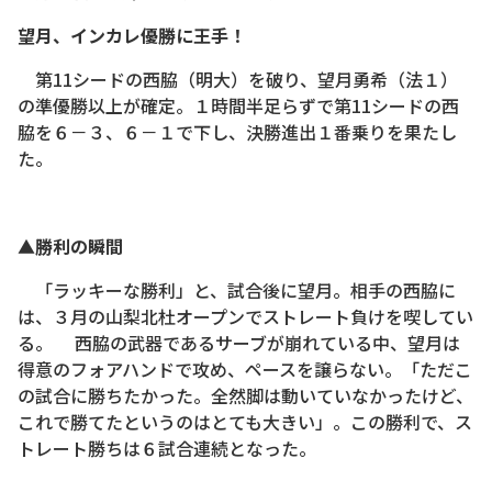
望月、インカレ優勝に王手！
第11シードの西脇（明大）を破り、望月勇希（法１）
の準優勝以上が確定。１時間半足らずで第11シードの西
脇を６－３、６－１で下し、決勝進出１番乗りを果たし
た。
▲勝利の瞬間
「ラッキーな勝利」と、試合後に望月。相手の西脇に
は、３月の山梨北杜オープンでストレート負けを喫してい
る。 西脇の武器であるサーブが崩れている中、望月は
得意のフォアハンドで攻め、ペースを譲らない。「ただこ
の試合に勝ちたかった。全然脚は動いていなかったけど、
これで勝てたというのはとても大きい」。この勝利で、ス
トレート勝ちは６試合連続となった。