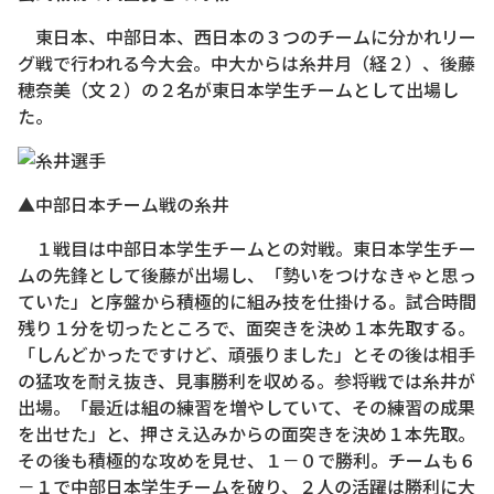
東日本、中部日本、西日本の３つのチームに分かれリー
グ戦で行われる今大会。中大からは糸井月（経２）、後藤
穂奈美（文２）の２名が東日本学生チームとして出場し
た。
▲中部日本チーム戦の糸井
１戦目は中部日本学生チームとの対戦。東日本学生チー
ムの先鋒として後藤が出場し、「勢いをつけなきゃと思っ
ていた」と序盤から積極的に組み技を仕掛ける。試合時間
残り１分を切ったところで、面突きを決め１本先取する。
「しんどかったですけど、頑張りました」とその後は相手
の猛攻を耐え抜き、見事勝利を収める。参将戦では糸井が
出場。「最近は組の練習を増やしていて、その練習の成果
を出せた」と、押さえ込みからの面突きを決め１本先取。
その後も積極的な攻めを見せ、１－０で勝利。チームも６
－１で中部日本学生チームを破り、２人の活躍は勝利に大