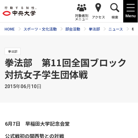
対象者別
Menu
アクセス
検索
メニュー
HOME
スポーツ・文化活動
部会活動
拳法部
ニュース
拳
拳法部
拳法部 第11回全国ブロック
対抗女子学生団体戦
2015年06月10日
6月7日 早稲田大学記念会堂
公式戦初の関西勢との対戦