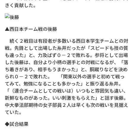
きく貢献した。
▲西日本チーム戦の後藤
続く２戦目は有段者が多数いる西日本学生チームとの対
戦。先鋒として出場した糸井だったが「スピードも技の質
も違った」と、力及ばず０－２で敗れる。参将として出場
した後藤は、自分より小柄の選手との対戦になるが、「落
ち着きがあり、相手もうまかった」と、胴蹴りなどを決め
られ０－２で敗れた。 「関東以外の選手と初めて戦っ
てみて、勉強になることも多かった」と振り返る糸井。
「（連合チームとしての戦いは）いつもと雰囲気も違い、
新鮮なものがあった。いい刺激をもらえた」と話す後藤。
中大拳法部期待の女子部員２人は早くも次の戦いを見据え
ていた。
◆試合結果