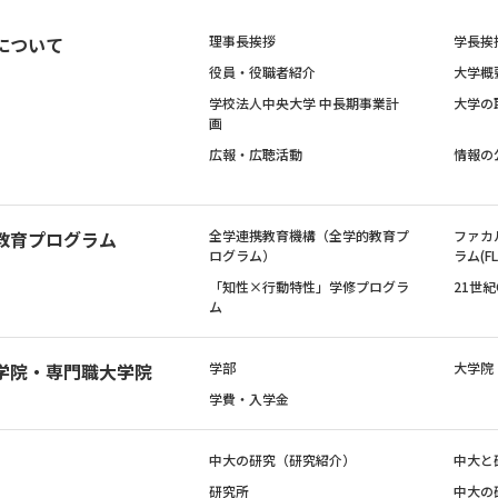
について
理事長挨拶
学長挨
役員・役職者紹介
大学概
学校法人中央大学 中長期事業計
大学の
画
広報・広聴活動
情報の
教育プログラム
全学連携教育機構（全学的教育プ
ファカ
ログラム）
ラム(FL
「知性×行動特性」学修プログラ
21世
ム
学院・専門職大学院
学部
大学院
学費・入学金
中大の研究（研究紹介）
中大と
研究所
中大の