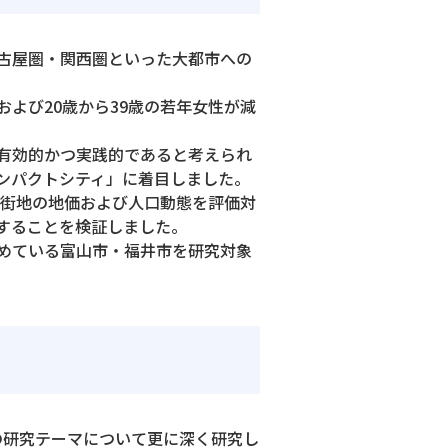
古屋圏・関西圏といった大都市への
よび20歳から39歳の若年女性が減
有効的かつ実践的であると考えられ
ンパクトシティ」に着目しました。
る中心市街地の地価および人口動態を評価対
することを検証しました。
進めている富山市・福井市を研究対象
の研究テーマについて更に深く研究し