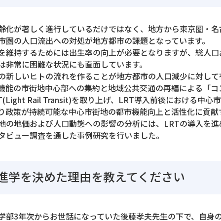
齢化が著しく進行しているだけではなく、地方から東京圏・名
市圏の人口流出への対処が地方都市の課題となっています。
を維持するためには出生率の向上が必要となりますが、総人口お
は非常に困難な状況にも直面しています。
の新しいヒトの流れを作ることが地方都市の人口減少に対して
機能の市街地中心部への集約と地域公共交通の再編による「コ
Light Rail Transit)を取り上げ、LRT導入前後におけ
くり政策が持続可能な中心市街地の都市機能向上と活性化に貢献
街地の地価および人口動態への影響の分析には、LRTの導入を
タビュー調査を通した事例研究を行いました。
進学を決めた理由を教えてください
学部3年次からお世話になっていた後藤孝夫先生の下で、自身