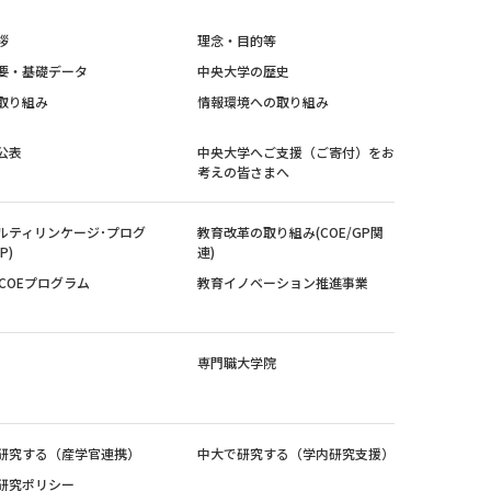
拶
理念・目的等
要・基礎データ
中央大学の歴史
取り組み
情報環境への取り組み
公表
中央大学へご支援（ご寄付）をお
考えの皆さまへ
ルティリンケージ･プログ
教育改革の取り組み(COE/GP関
P)
連)
紀COEプログラム
教育イノベーション推進事業
専門職大学院
研究する（産学官連携）
中大で研究する（学内研究支援）
研究ポリシー