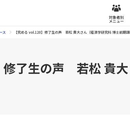
対象者別
メニュー
ース
【究める vol.120】修了生の声 若松 貴大さん（経済学研究科 博士前期
20】修了生の声 若松 