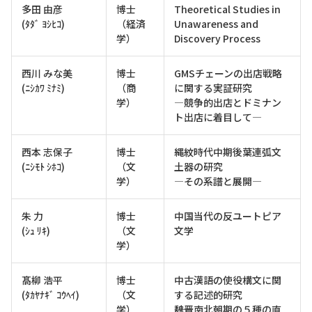
多田 由彦
博士
Theoretical Studies in
(ﾀﾀﾞ ﾖｼﾋｺ)
（経済
Unawareness and
学）
Discovery Process
西川 みな美
博士
GMSチェーンの出店戦略
(ﾆｼｶﾜ ﾐﾅﾐ)
（商
に関する実証研究
学）
―競争的出店とドミナン
ト出店に着目して―
西本 志保子
博士
縄紋時代中期後葉連弧文
(ﾆｼﾓﾄ ｼﾎｺ)
（文
土器の研究
学）
―その系譜と展開―
朱 力
博士
中国当代の反ユートピア
(ｼｭ ﾘｷ)
（文
文学
学）
髙柳 浩平
博士
中古漢語の使役構文に関
(ﾀｶﾔﾅｷﾞ ｺｳﾍｲ)
（文
する記述的研究
学）
――魏晋南北朝期の５種の直