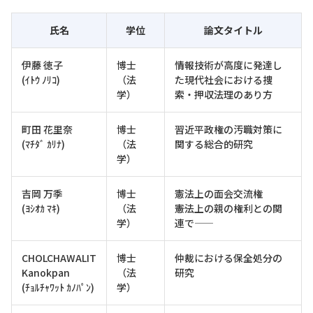
氏名
学位
論文タイトル
伊藤 徳子
博士
情報技術が高度に発達し
(ｲﾄｳ ﾉﾘｺ)
（法
た現代社会における捜
学）
索・押収法理のあり方
町田 花里奈
博士
習近平政権の汚職対策に
(ﾏﾁﾀﾞ ｶﾘﾅ)
（法
関する総合的研究
学）
吉岡 万季
博士
憲法上の面会交流権
(ﾖｼｵｶ ﾏｷ)
（法
――憲法上の親の権利との関
学）
連で――
CHOLCHAWALIT
博士
仲裁における保全処分の
Kanokpan
（法
研究
(ﾁｮﾙﾁｬﾜｯﾄ ｶﾉﾊﾟﾝ)
学）