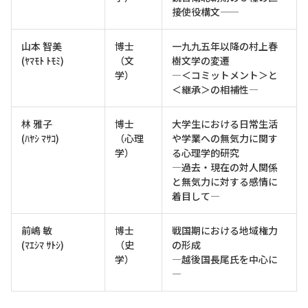
接使役構文――
山本 智美
博士
一九九五年以降の村上春
(ﾔﾏﾓﾄ ﾄﾓﾐ)
（文
樹文学の変遷
学）
―＜コミットメント＞と
＜継承＞の相補性―
林 雅子
博士
大学生における日常生活
(ﾊﾔｼ ﾏｻｺ)
（心理
や学業への無気力に関す
学）
る心理学的研究
―過去・現在の対人関係
と無気力に対する感情に
着目して―
前嶋 敏
博士
戦国期における地域権力
(ﾏｴｼﾏ ｻﾄｼ)
（史
の形成
学）
―越後国長尾氏を中心に
―