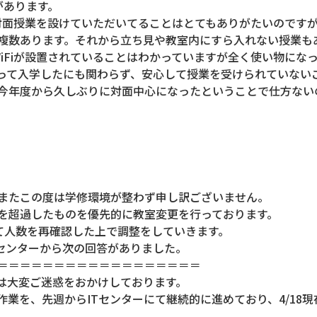
があります。
対面授業を設けていただいてることはとてもありがたいのです
複数あります。それから立ち見や教室内にすら入れない授業も
iFiが設置されていることはわかっていますが全く使い物にな
って入学したにも関わらず、安心して授業を受けられていない
今年度から久しぶりに対面中心になったということで仕方ない
またこの度は学修環境が整わず申し訳ございません。
を超過したものを優先的に教室変更を行っております。
って人数を再確認した上で調整をしていきます。
ITセンターから次の回答がありました。
＝＝＝＝＝＝＝＝＝＝＝＝＝＝＝＝＝＝
害では大変ご迷惑をおかけしております。
業を、先週からITセンターにて継続的に進めており、4/18