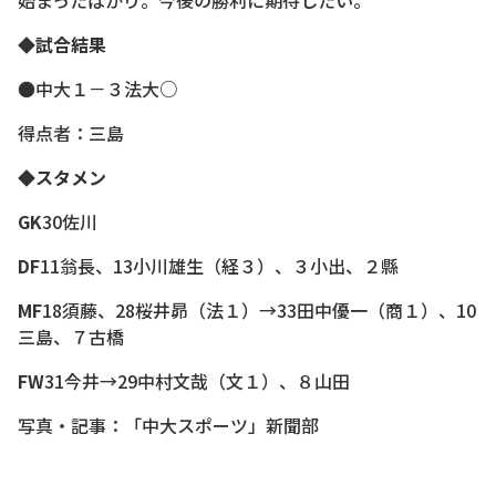
始まったばかり。今後の勝利に期待したい。
◆試合結果
●中大１－３法大○
得点者：三島
◆スタメン
GK
30佐川
DF
11翁長、13小川雄生（経３）、３小出、２縣
MF
18須藤、28桜井昴（法１）→33田中優一（商１）、10
三島、７古橋
FW
31今井→29中村文哉（文１）、８山田
写真・記事：「中大スポーツ」新聞部