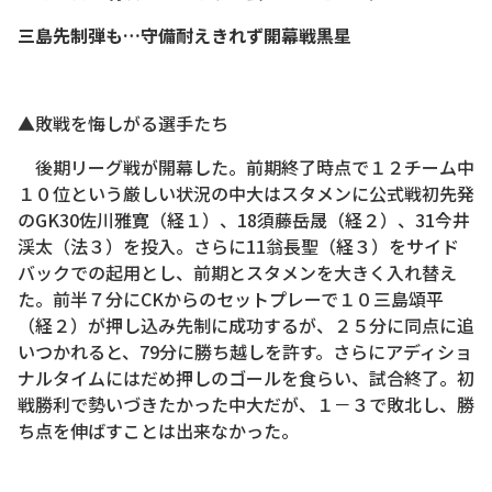
三島先制弾も…守備耐えきれず開幕戦黒星
▲敗戦を悔しがる選手たち
後期リーグ戦が開幕した。前期終了時点で１２チーム中
１０位という厳しい状況の中大はスタメンに公式戦初先発
のGK30佐川雅寛（経１）、18須藤岳晟（経２）、31今井
渓太（法３）を投入。さらに11翁長聖（経３）をサイド
バックでの起用とし、前期とスタメンを大きく入れ替え
た。前半７分にCKからのセットプレーで１０三島頌平
（経２）が押し込み先制に成功するが、２５分に同点に追
いつかれると、79分に勝ち越しを許す。さらにアディショ
ナルタイムにはだめ押しのゴールを食らい、試合終了。初
戦勝利で勢いづきたかった中大だが、１－３で敗北し、勝
ち点を伸ばすことは出来なかった。