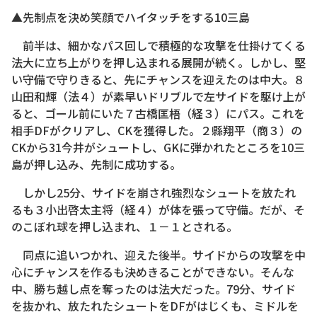
▲先制点を決め笑顔でハイタッチをする10三島
前半は、細かなパス回しで積極的な攻撃を仕掛けてくる
法大に立ち上がりを押し込まれる展開が続く。しかし、堅
い守備で守りきると、先にチャンスを迎えたのは中大。８
山田和輝（法４）が素早いドリブルで左サイドを駆け上が
ると、ゴール前にいた７古橋匡梧（経３）にパス。これを
相手DFがクリアし、CKを獲得した。２縣翔平（商３）の
CKから31今井がシュートし、GKに弾かれたところを10三
島が押し込み、先制に成功する。
しかし25分、サイドを崩され強烈なシュートを放たれ
るも３小出啓太主将（経４）が体を張って守備。だが、そ
のこぼれ球を押し込まれ、１－１とされる。
同点に追いつかれ、迎えた後半。サイドからの攻撃を中
心にチャンスを作るも決めきることができない。そんな
中、勝ち越し点を奪ったのは法大だった。79分、サイド
を抜かれ、放たれたシュートをDFがはじくも、ミドルを