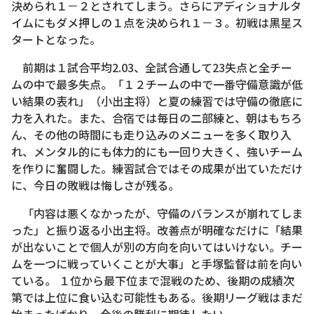
決められ１－２とされてしまう。さらにアディショナルタ
イムにもダメ押しの１点を決められ１－３。初戦は黒星ス
タートとなった。
前期は１試合平均2.03、全試合通して23失点と全チー
ムの中で最多失点。「１２チームの中で一番守備意識が低
い結果の表れ」（小出主将）と夏の練習では守備の徹底に
力を入れた。また、合宿では毎日の二部練と、朝はもちろ
ん、その他の時間にも走り込みのメニューを多く取り入
れ、メンタル的にも体力的にも一回り大きく、強いチーム
を作りに奮闘した。練習試合ではその成果が出ていただけ
に、今日の敗戦は悔しさが残る。
「内容は悪くなかったが、守備のバランスが崩れてしま
った」と振り返る小出主将。改善点が明確なだけに「結果
が出ないことで個人が別の方向を向いてはいけない。チー
ムを一つに戦っていくことが大事」と手塚監督は前を向い
ている。 １位から最下位まで混戦のため、後期の成績次
第では上位に食い込む可能性もある。後期リーグ戦はまだ