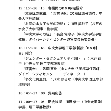
15：15～16：15 各機関のD＆I取組紹介
「文京区の取組」：吉村 美紀（文京区議会議員、中
央大学評議員）
「お茶の水女子大学の取組」：加藤 美砂子（お茶の
水女子大学 理事・副学長）
「中央大学の取組」：長島 佐恵子（中央大学法学部
教授、ダイバーシティセンター運営委員会委員長）
16：15～16：45 中央大学理工学部 新設「D＆I科
目」紹介
「ジェンダー・セクシュアリティ論I・II」：木戸 繭
子（中央大学 理工学部准教授）
「障害学」：番園 寛也（中央大学 法学部兼任講師、
ダイバーシティセンターコーディネーター）
「多文化共生論」：八木 はるな（中央大学 理工学部
准教授）
16：45～17：00 質疑応答
17：00～17：05 閉会挨拶 加藤 俊一（中央大学 副
学長、理工学部教授）