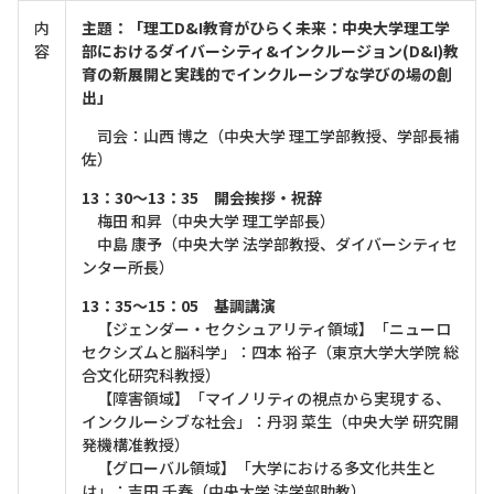
内
主題：「理工D&I教育がひらく未来：中央大学理工学
容
部におけるダイバーシティ&インクルージョン(D&I)教
育の新展開と実践的でインクルーシブな学びの場の創
出」
司会：山西 博之（中央大学 理工学部教授、学部長補
佐）
13：30～13：35 開会挨拶・祝辞
梅田 和昇（中央大学 理工学部長）
中島 康予（中央大学 法学部教授、ダイバーシティセ
ンター所長）
13：35～15：05 基調講演
【ジェンダー・セクシュアリティ領域】「ニューロ
セクシズムと脳科学」：四本 裕子（東京大学大学院 総
合文化研究科教授）
【障害領域】「マイノリティの視点から実現する、
インクルーシブな社会」：丹羽 菜生（中央大学 研究開
発機構准教授）
【グローバル領域】「大学における多文化共生と
は」：吉田 千春（中央大学 法学部助教）