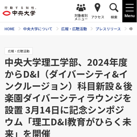
対象者別
Menu
アクセス
検索
メニュー
HOME
中央大学について
広報・広聴活動
プレスリリース
中央
広報・広聴活動
中央大学理工学部、2024年度
からD&I（ダイバーシティ&イ
ンクルージョン）科目新設＆後
楽園ダイバーシティラウンジを
設置 3月14日に記念シンポジ
ウム「理工D&I教育がひらく未
来」を開催